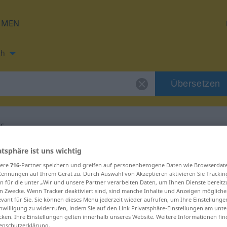
HMEN
ch
Übersetzen
ec
ung für "utopenec"
atsphäre ist uns wichtig
sere
716
-Partner speichern und greifen auf personenbezogene Daten wie Browserdat
Kennungen auf Ihrem Gerät zu. Durch Auswahl von Akzeptieren aktivieren Sie Trackin
ung
n für die unter „Wir und unsere Partner verarbeiten Daten, um Ihnen Dienste bereitz
n Zwecke. Wenn Tracker deaktiviert sind, sind manche Inhalte und Anzeigen mögliche
evant für Sie. Sie können dieses Menü jederzeit wieder aufrufen, um Ihre Einstellung
inwilligung zu widerrufen, indem Sie auf den Link Privatsphäre-Einstellungen am unt
cken. Ihre Einstellungen gelten innerhalb unseres Website. Weitere Informationen fin
enschutzerklärung.