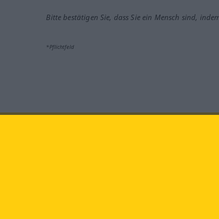
Bitte bestätigen Sie, dass Sie ein Mensch sind, inde
*Pflichtfeld
Besuchen Sie uns auf:
faceb
Langenscheidt