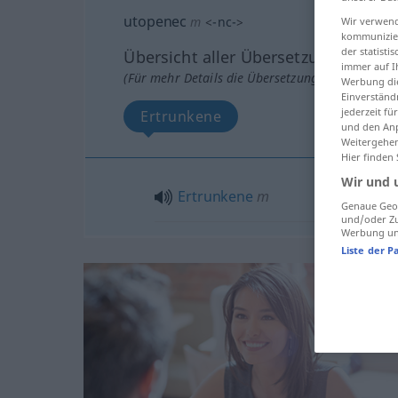
utopenec
m
<
-nc-
>
Wir verwend
kommunizier
der statist
Übersicht aller Übersetzungen
immer auf I
(Für mehr Details die Übersetzung anklicken/an
Werbung die
Einverständ
jederzeit f
Ertrunkene
und den Anp
Weitergehen
Hier finden
Wir und 
Ertrunkene
m
Genaue Geol
und/oder Zu
Werbung und
Liste der P