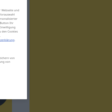
er Webseite und
 Vorauswahl
sonalisierter
Button Ihr
Einwilligung
zu den Cookies
.
zerklärung
.
eichern von
sung von