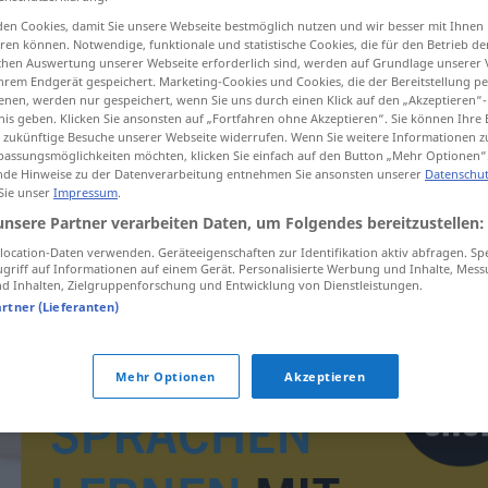
en Cookies, damit Sie unsere Webseite bestmöglich nutzen und wir besser mit Ihnen
en können. Notwendige, funktionale und statistische Cookies, die für den Betrieb d
ischen Auswertung unserer Webseite erforderlich sind, werden auf Grundlage unserer
hrem Endgerät gespeichert. Marketing-Cookies und Cookies, die der Bereitstellung per
tippen)
nen, werden nur gespeichert, wenn Sie uns durch einen Klick auf den „Akzeptieren“-
nis geben. Klicken Sie ansonsten auf „Fortfahren ohne Akzeptieren“. Sie können Ihre 
ür zukünftige Besuche unserer Webseite widerrufen. Wenn Sie weitere Informationen 
assungsmöglichkeiten möchten, klicken Sie einfach auf den Button „Mehr Optionen“
de Hinweise zu der Datenverarbeitung entnehmen Sie ansonsten unserer
Datenschut
 Sie unser
Impressum
.
unsere Partner verarbeiten Daten, um Folgendes bereitzustellen:
utopenec
ocation-Daten verwenden. Geräteeigenschaften zur Identifikation aktiv abfragen. Sp
griff auf Informationen auf einem Gerät. Personalisierte Werbung und Inhalte, Mes
 Inhalten, Zielgruppenforschung und Entwicklung von Dienstleistungen.
artner (Lieferanten)
Mehr Optionen
Akzeptieren