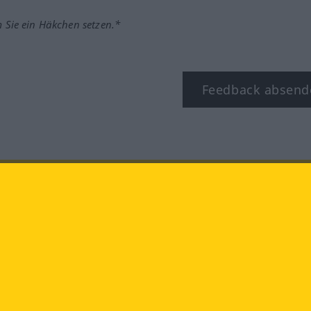
m Sie ein Häkchen setzen.*
Feedback absend
ook
YouTube
Instagram