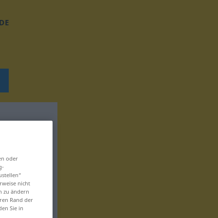
DE
en oder
g-
ustellen“
rweise nicht
en zu ändern
eren Rand der
den Sie in