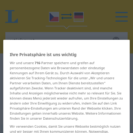
Ihre Privatsphäre ist uns wichtig
Tschechisch-Deutsch Wörterbuch
utiskovat
Wir und unsere
716
-Partner speichern und greifen auf
personenbezogene Daten wie Browserdaten oder eindeutige
Tschechisch-Deutsch Übersetzung
Kennungen auf Ihrem Gerät zu. Durch Auswahl von Akzeptieren
aktivieren Sie Tracking-Technologien für die unter „Wir und unsere
für "utiskovat"
Partner verarbeiten Daten, um Ihnen Dienste bereitzustellen“
aufgeführten Zwecke. Wenn Tracker deaktiviert sind, sind manche
Inhalte und Anzeigen möglicherweise nicht mehr so relevant für Sie. Sie
"utiskovat" Deutsch Übersetzung
können dieses Menü jederzeit wieder aufrufen, um Ihre Einstellungen zu
ändern oder Ihre Einwilligung zu widerrufen, indem Sie auf den Link
Privatsphäre-Einstellungen am unteren Rand der Webseite klicken. Ihre
Einstellungen gelten innerhalb unseres Website. Weitere Informationen
„utiskovat“
finden Sie in unserer Datenschutzerklärung.
Wir verwenden Cookies, damit Sie unsere Webseite bestmöglich nutzen
und wir besser mit Ihnen kommunizieren können. Notwendige,
utiskovat
<
-kuji
>