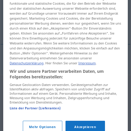
funktionale und statistische Cookies, die für den Betrieb der Webseite
und der statistischen Auswertung unserer Webseite erforderlich sind,
Übersicht aller Übersetzungen
werden auf Grundlage unserer Vorauswahl immer auf Ihrem Endgerät
(Für mehr Details die Übersetzung anklicken/antippen)
gespeichert. Marketing-Cookies und Cookies, die der Bereitstellung
personalisierter Werbung dienen, werden nur gespeichert, wenn Sie uns
durch einen Klick auf den „Akzeptieren“-Button Ihr Einverständnis
unterdrücken
geben. Klicken Sie ansonsten auf „Fortfahren ohne Akzeptieren“. Sie
können Ihre Einwilligung jederzeit für zukünftige Besuche unserer
Webseite widerrufen. Wenn Sie weitere Informationen zu den Cookies
und den Anpassungsmöglichkeiten möchten, klicken Sie einfach auf den
Button „Mehr Optionen“. Weitergehende Hinweise zu der
Datenverarbeitung entnehmen Sie ansonsten unserer
unterdrücken
utiskovat
Datenschutzerklärung
. Hier finden Sie unser
Impressum
.
Wir und unsere Partner verarbeiten Daten, um
Folgendes bereitzustellen:
Genaue Geolocation-Daten verwenden. Geräteeigenschaften zur
Identifikation aktiv abfragen. Speichern von und/oder Zugriff auf
Informationen auf einem Gerät. Personalisierte Werbung und Inhalte,
Messung von Werbung und Inhalten, Zielgruppenforschung und
Entwicklung von Dienstleistungen.
Liste der Partner (Lieferanten)
Mehr Optionen
Akzeptieren