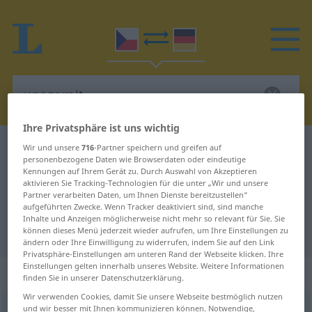
Ihre Privatsphäre ist uns wichtig
Tschechisch-Deutsch Wörterbuch
upozornit
Wir und unsere
716
-Partner speichern und greifen auf
personenbezogene Daten wie Browserdaten oder eindeutige
Tschechisch-Deutsch Übersetzung
Kennungen auf Ihrem Gerät zu. Durch Auswahl von Akzeptieren
aktivieren Sie Tracking-Technologien für die unter „Wir und unsere
für "upozornit"
Partner verarbeiten Daten, um Ihnen Dienste bereitzustellen“
aufgeführten Zwecke. Wenn Tracker deaktiviert sind, sind manche
Inhalte und Anzeigen möglicherweise nicht mehr so relevant für Sie. Sie
"upozornit" Deutsch Übersetzung
können dieses Menü jederzeit wieder aufrufen, um Ihre Einstellungen zu
ändern oder Ihre Einwilligung zu widerrufen, indem Sie auf den Link
Privatsphäre-Einstellungen am unteren Rand der Webseite klicken. Ihre
Einstellungen gelten innerhalb unseres Website. Weitere Informationen
„upozornit“
finden Sie in unserer Datenschutzerklärung.
Wir verwenden Cookies, damit Sie unsere Webseite bestmöglich nutzen
und wir besser mit Ihnen kommunizieren können. Notwendige,
upozornit
<
pf
>
,
upozorňovat
<
-ňuji
>