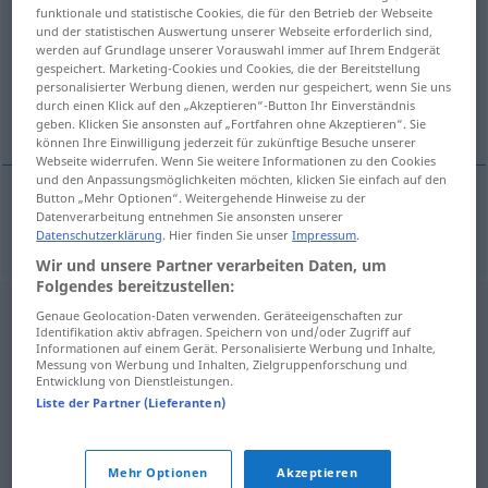
funktionale und statistische Cookies, die für den Betrieb der Webseite
und der statistischen Auswertung unserer Webseite erforderlich sind,
Übersicht aller Übersetzungen
werden auf Grundlage unserer Vorauswahl immer auf Ihrem Endgerät
(Für mehr Details die Übersetzung anklicken/antippen)
gespeichert. Marketing-Cookies und Cookies, die der Bereitstellung
personalisierter Werbung dienen, werden nur gespeichert, wenn Sie uns
durch einen Klick auf den „Akzeptieren“-Button Ihr Einverständnis
aufmerksam machen, hinweisen
geben. Klicken Sie ansonsten auf „Fortfahren ohne Akzeptieren“. Sie
können Ihre Einwilligung jederzeit für zukünftige Besuche unserer
Webseite widerrufen. Wenn Sie weitere Informationen zu den Cookies
und den Anpassungsmöglichkeiten möchten, klicken Sie einfach auf den
Button „Mehr Optionen“. Weitergehende Hinweise zu der
Datenverarbeitung entnehmen Sie ansonsten unserer
aufmerksam
machen
,
hinweisen
upozornit
Datenschutzerklärung
. Hier finden Sie unser
Impressum
.
Wir und unsere Partner verarbeiten Daten, um
Folgendes bereitzustellen:
Genaue Geolocation-Daten verwenden. Geräteeigenschaften zur
Identifikation aktiv abfragen. Speichern von und/oder Zugriff auf
Informationen auf einem Gerät. Personalisierte Werbung und Inhalte,
Messung von Werbung und Inhalten, Zielgruppenforschung und
Entwicklung von Dienstleistungen.
Liste der Partner (Lieferanten)
Mehr Optionen
Akzeptieren