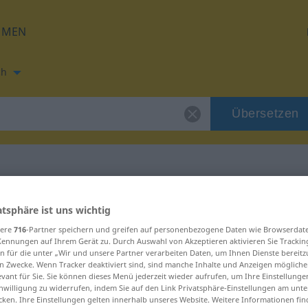
HMEN
ch
Übersetzen
ung für "unavit"
atsphäre ist uns wichtig
sere
716
-Partner speichern und greifen auf personenbezogene Daten wie Browserdat
Kennungen auf Ihrem Gerät zu. Durch Auswahl von Akzeptieren aktivieren Sie Trackin
n für die unter „Wir und unsere Partner verarbeiten Daten, um Ihnen Dienste bereitz
n Zwecke. Wenn Tracker deaktiviert sind, sind manche Inhalte und Anzeigen mögliche
evant für Sie. Sie können dieses Menü jederzeit wieder aufrufen, um Ihre Einstellung
inwilligung zu widerrufen, indem Sie auf den Link Privatsphäre-Einstellungen am unt
cken. Ihre Einstellungen gelten innerhalb unseres Website. Weitere Informationen fin