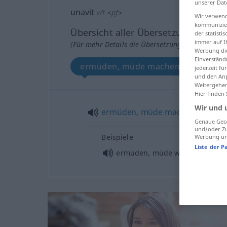
unserer Dat
unavit
v/t
<
pf
>
Wir verwend
kommunizier
Übersicht aller Übersetzungen
der statist
immer auf I
(Für mehr Details die Übersetzung anklicken/an
Werbung die
Einverständ
ermüden, müde machen
jederzeit f
und den Anp
Weitergehen
Hier finden
Wir und 
ermüden
,
müde
machen
Genaue Geol
und/oder Zu
Beispiele
Werbung und
Liste der P
ermüden, müde werden