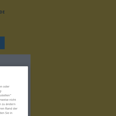
DE
en oder
g-
ustellen“
rweise nicht
en zu ändern
eren Rand der
den Sie in