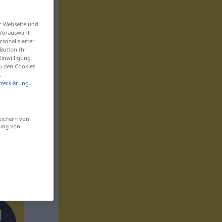
er Webseite und
 Vorauswahl
sonalisierter
Button Ihr
Einwilligung
zu den Cookies
.
zerklärung
.
eichern von
sung von