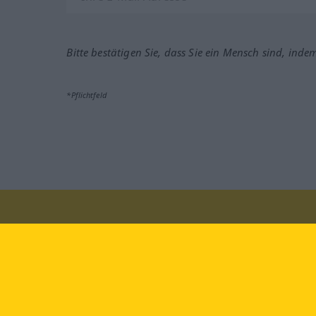
Bitte bestätigen Sie, dass Sie ein Mensch sind, inde
*Pflichtfeld
Besuchen Sie uns auf:
faceb