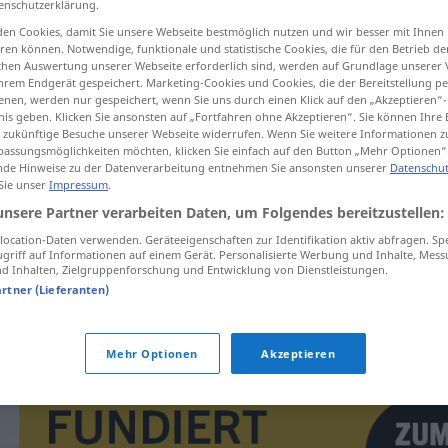
enschutzerklärung.
en Cookies, damit Sie unsere Webseite bestmöglich nutzen und wir besser mit Ihnen
en können. Notwendige, funktionale und statistische Cookies, die für den Betrieb d
ischen Auswertung unserer Webseite erforderlich sind, werden auf Grundlage unserer
hrem Endgerät gespeichert. Marketing-Cookies und Cookies, die der Bereitstellung per
tippen)
nen, werden nur gespeichert, wenn Sie uns durch einen Klick auf den „Akzeptieren“-
nis geben. Klicken Sie ansonsten auf „Fortfahren ohne Akzeptieren“. Sie können Ihre 
ür zukünftige Besuche unserer Webseite widerrufen. Wenn Sie weitere Informationen 
assungsmöglichkeiten möchten, klicken Sie einfach auf den Button „Mehr Optionen“
de Hinweise zu der Datenverarbeitung entnehmen Sie ansonsten unserer
Datenschut
 Sie unser
Impressum
.
unsere Partner verarbeiten Daten, um Folgendes bereitzustellen:
unavit
ocation-Daten verwenden. Geräteeigenschaften zur Identifikation aktiv abfragen. Sp
griff auf Informationen auf einem Gerät. Personalisierte Werbung und Inhalte, Mes
 Inhalten, Zielgruppenforschung und Entwicklung von Dienstleistungen.
artner (Lieferanten)
v/i
unavit se
Mehr Optionen
Akzeptieren