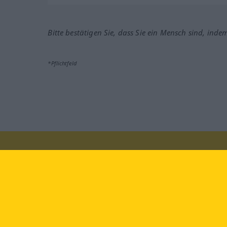
Bitte bestätigen Sie, dass Sie ein Mensch sind, inde
*Pflichtfeld
Besuchen Sie uns auf:
faceb