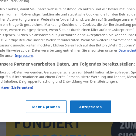
enschutzerklärung.
en Cookies, damit Sie unsere Webseite bestmöglich nutzen und wir besser mit Ihnen
en können. Notwendige, funktionale und statistische Cookies, die für den Betrieb d
ischen Auswertung unserer Webseite erforderlich sind, werden auf Grundlage unserer
hrem Endgerät gespeichert. Marketing-Cookies und Cookies, die der Bereitstellung per
tippen)
nen, werden nur gespeichert, wenn Sie uns durch einen Klick auf den „Akzeptieren“-
nis geben. Klicken Sie ansonsten auf „Fortfahren ohne Akzeptieren“. Sie können Ihre 
ür zukünftige Besuche unserer Webseite widerrufen. Wenn Sie weitere Informationen 
assungsmöglichkeiten möchten, klicken Sie einfach auf den Button „Mehr Optionen“
de Hinweise zu der Datenverarbeitung entnehmen Sie ansonsten unserer
Datenschut
 Sie unser
Impressum
.
unsere Partner verarbeiten Daten, um Folgendes bereitzustellen:
tuha
ocation-Daten verwenden. Geräteeigenschaften zur Identifikation aktiv abfragen. Sp
griff auf Informationen auf einem Gerät. Personalisierte Werbung und Inhalte, Mes
 Inhalten, Zielgruppenforschung und Entwicklung von Dienstleistungen.
tuha
artner (Lieferanten)
Mehr Optionen
Akzeptieren