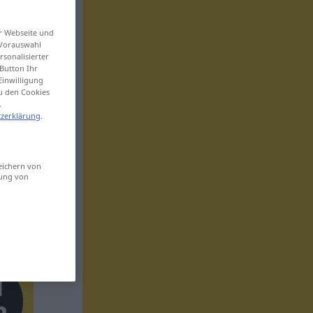
er Webseite und
 Vorauswahl
sonalisierter
Button Ihr
Einwilligung
zu den Cookies
.
zerklärung
.
eichern von
sung von