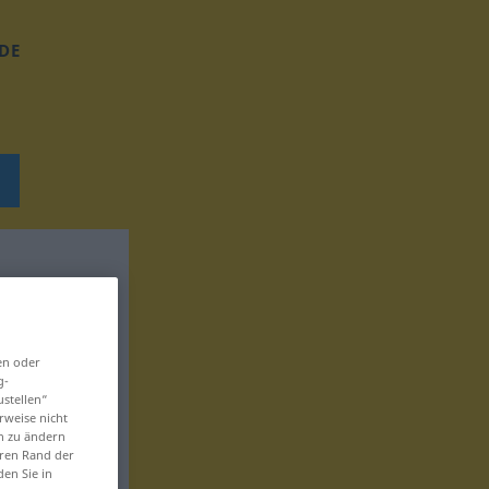
DE
en oder
g-
ustellen“
rweise nicht
en zu ändern
eren Rand der
den Sie in