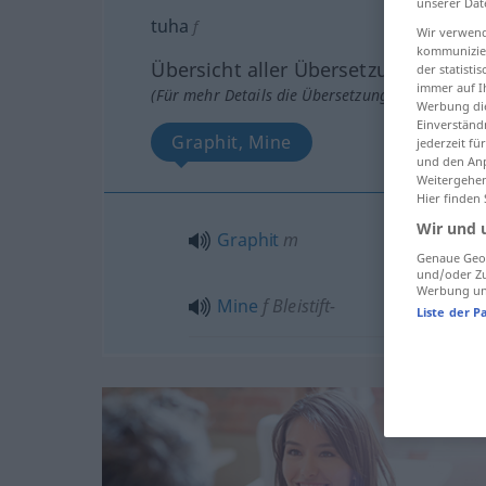
unserer Dat
tuha
f
Wir verwend
kommunizier
Übersicht aller Übersetzungen
der statist
immer auf I
(Für mehr Details die Übersetzung anklicken/an
Werbung die
Einverständ
Graphit, Mine
jederzeit f
und den Anp
Weitergehen
Hier finden
Wir und 
Graphit
m
Genaue Geol
und/oder Zu
Werbung und
Mine
f
Bleistift-
Liste der P