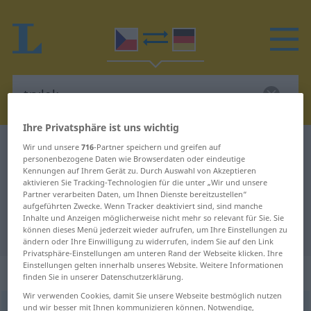
Ihre Privatsphäre ist uns wichtig
Tschechisch-Deutsch Wörterbuch
trylek
Wir und unsere
716
-Partner speichern und greifen auf
personenbezogene Daten wie Browserdaten oder eindeutige
Tschechisch-Deutsch Übersetzung
Kennungen auf Ihrem Gerät zu. Durch Auswahl von Akzeptieren
aktivieren Sie Tracking-Technologien für die unter „Wir und unsere
für "trylek"
Partner verarbeiten Daten, um Ihnen Dienste bereitzustellen“
aufgeführten Zwecke. Wenn Tracker deaktiviert sind, sind manche
Inhalte und Anzeigen möglicherweise nicht mehr so relevant für Sie. Sie
"trylek" Deutsch Übersetzung
können dieses Menü jederzeit wieder aufrufen, um Ihre Einstellungen zu
ändern oder Ihre Einwilligung zu widerrufen, indem Sie auf den Link
Privatsphäre-Einstellungen am unteren Rand der Webseite klicken. Ihre
Einstellungen gelten innerhalb unseres Website. Weitere Informationen
„trylek“
: maskulin
finden Sie in unserer Datenschutzerklärung.
Wir verwenden Cookies, damit Sie unsere Webseite bestmöglich nutzen
und wir besser mit Ihnen kommunizieren können. Notwendige,
trylek
m
<
-lk-
>