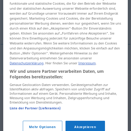
funktionale und statistische Cookies, die für den Betrieb der Webseite
und der statistischen Auswertung unserer Webseite erforderlich sind,
Übersicht aller Übersetzungen
werden auf Grundlage unserer Vorauswahl immer auf Ihrem Endgerät
(Für mehr Details die Übersetzung anklicken/antippen)
gespeichert. Marketing-Cookies und Cookies, die der Bereitstellung
personalisierter Werbung dienen, werden nur gespeichert, wenn Sie uns
durch einen Klick auf den „Akzeptieren“-Button Ihr Einverständnis
Triller
geben. Klicken Sie ansonsten auf „Fortfahren ohne Akzeptieren“. Sie
können Ihre Einwilligung jederzeit für zukünftige Besuche unserer
Webseite widerrufen. Wenn Sie weitere Informationen zu den Cookies
und den Anpassungsmöglichkeiten möchten, klicken Sie einfach auf den
Button „Mehr Optionen“. Weitergehende Hinweise zu der
Datenverarbeitung entnehmen Sie ansonsten unserer
Triller
m
trylek
Datenschutzerklärung
. Hier finden Sie unser
Impressum
.
Wir und unsere Partner verarbeiten Daten, um
Folgendes bereitzustellen:
Genaue Geolocation-Daten verwenden. Geräteeigenschaften zur
Identifikation aktiv abfragen. Speichern von und/oder Zugriff auf
Informationen auf einem Gerät. Personalisierte Werbung und Inhalte,
Messung von Werbung und Inhalten, Zielgruppenforschung und
Entwicklung von Dienstleistungen.
Liste der Partner (Lieferanten)
Mehr Optionen
Akzeptieren