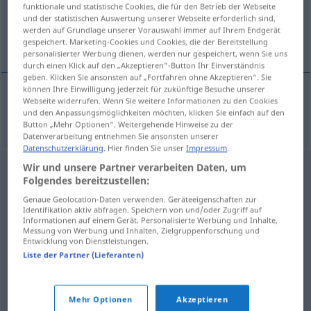
funktionale und statistische Cookies, die für den Betrieb der Webseite
und der statistischen Auswertung unserer Webseite erforderlich sind,
Übersicht aller Übersetzungen
werden auf Grundlage unserer Vorauswahl immer auf Ihrem Endgerät
(Für mehr Details die Übersetzung anklicken/antippen)
gespeichert. Marketing-Cookies und Cookies, die der Bereitstellung
personalisierter Werbung dienen, werden nur gespeichert, wenn Sie uns
durch einen Klick auf den „Akzeptieren“-Button Ihr Einverständnis
geben. Klicken Sie ansonsten auf „Fortfahren ohne Akzeptieren“. Sie
können Ihre Einwilligung jederzeit für zukünftige Besuche unserer
Webseite widerrufen. Wenn Sie weitere Informationen zu den Cookies
trast
trust → siehe „
“
und den Anpassungsmöglichkeiten möchten, klicken Sie einfach auf den
Button „Mehr Optionen“. Weitergehende Hinweise zu der
Datenverarbeitung entnehmen Sie ansonsten unserer
Datenschutzerklärung
. Hier finden Sie unser
Impressum
.
Wir und unsere Partner verarbeiten Daten, um
Folgendes bereitzustellen:
Genaue Geolocation-Daten verwenden. Geräteeigenschaften zur
Identifikation aktiv abfragen. Speichern von und/oder Zugriff auf
Informationen auf einem Gerät. Personalisierte Werbung und Inhalte,
Messung von Werbung und Inhalten, Zielgruppenforschung und
Entwicklung von Dienstleistungen.
Liste der Partner (Lieferanten)
Mehr Optionen
Akzeptieren