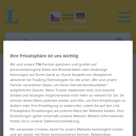
Ihre Privatsphäre ist uns wichtig
Tschechisch-Deutsch Wörterbuch
trumfnout
Wir und unsere
716
-Partner speichern und greifen auf
personenbezogene Daten wie Browserdaten oder eindeutige
Tschechisch-Deutsch Übersetzung
Kennungen auf Ihrem Gerät zu. Durch Auswahl von Akzeptieren
aktivieren Sie Tracking-Technologien für die unter „Wir und unsere
für "trumfnout"
Partner verarbeiten Daten, um Ihnen Dienste bereitzustellen“
aufgeführten Zwecke. Wenn Tracker deaktiviert sind, sind manche
Inhalte und Anzeigen möglicherweise nicht mehr so relevant für Sie. Sie
"trumfnout" Deutsch Übersetzung
können dieses Menü jederzeit wieder aufrufen, um Ihre Einstellungen zu
ändern oder Ihre Einwilligung zu widerrufen, indem Sie auf den Link
Privatsphäre-Einstellungen am unteren Rand der Webseite klicken. Ihre
Einstellungen gelten innerhalb unseres Website. Weitere Informationen
„trumfnout“
finden Sie in unserer Datenschutzerklärung.
Wir verwenden Cookies, damit Sie unsere Webseite bestmöglich nutzen
und wir besser mit Ihnen kommunizieren können. Notwendige,
trumfnout
<
pf
;
-fl/-fnul
;
-fnut
>
,
trumfovat
(
vy-
<
-fuji
>)