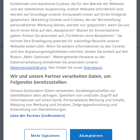
funktionale und statistische Cookies, die für den Betrieb der Webseite
und der statistischen Auswertung unserer Webseite erforderlich sind,
Übersicht aller Übersetzungen
werden auf Grundlage unserer Vorauswahl immer auf Ihrem Endgerät
(Für mehr Details die Übersetzung anklicken/antippen)
gespeichert. Marketing-Cookies und Cookies, die der Bereitstellung
personalisierter Werbung dienen, werden nur gespeichert, wenn Sie uns
durch einen Klick auf den „Akzeptieren“-Button Ihr Einverständnis
ausspielen, übertrumpfen
geben. Klicken Sie ansonsten auf „Fortfahren ohne Akzeptieren“. Sie
können Ihre Einwilligung jederzeit für zukünftige Besuche unserer
Webseite widerrufen. Wenn Sie weitere Informationen zu den Cookies
und den Anpassungsmöglichkeiten möchten, klicken Sie einfach auf den
Button „Mehr Optionen“. Weitergehende Hinweise zu der
Datenverarbeitung entnehmen Sie ansonsten unserer
ausspielen
,
übertrumpfen
Trumpf
trumfnout
Datenschutzerklärung
. Hier finden Sie unser
Impressum
.
Wir und unsere Partner verarbeiten Daten, um
Folgendes bereitzustellen:
Genaue Geolocation-Daten verwenden. Geräteeigenschaften zur
Identifikation aktiv abfragen. Speichern von und/oder Zugriff auf
Informationen auf einem Gerät. Personalisierte Werbung und Inhalte,
Messung von Werbung und Inhalten, Zielgruppenforschung und
Entwicklung von Dienstleistungen.
Liste der Partner (Lieferanten)
Mehr Optionen
Akzeptieren