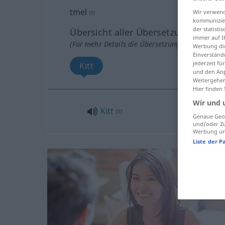
tmel
m
Wir verwend
kommunizier
der statist
Übersicht aller Übersetzungen
immer auf I
(Für mehr Details die Übersetzung anklicken/an
Werbung die
Einverständ
jederzeit f
Kitt
und den Anp
Weitergehen
Hier finden
Wir und 
Kitt
m
Genaue Geol
und/oder Zu
Werbung und
Liste der P