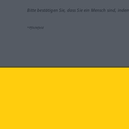
Bitte bestätigen Sie, dass Sie ein Mensch sind, inde
*Pflichtfeld
Besuchen Sie uns auf:
faceb
Langenscheidt