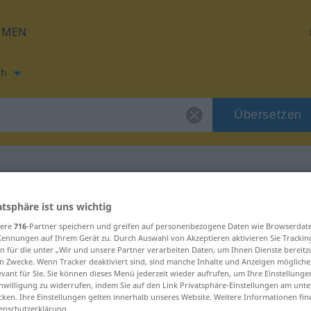
HMEN
ch
Übersetzen
ung für "tmel"
atsphäre ist uns wichtig
sere
716
-Partner speichern und greifen auf personenbezogene Daten wie Browserdat
Kennungen auf Ihrem Gerät zu. Durch Auswahl von Akzeptieren aktivieren Sie Trackin
n für die unter „Wir und unsere Partner verarbeiten Daten, um Ihnen Dienste bereitz
n Zwecke. Wenn Tracker deaktiviert sind, sind manche Inhalte und Anzeigen mögliche
evant für Sie. Sie können dieses Menü jederzeit wieder aufrufen, um Ihre Einstellung
inwilligung zu widerrufen, indem Sie auf den Link Privatsphäre-Einstellungen am unt
cken. Ihre Einstellungen gelten innerhalb unseres Website. Weitere Informationen fin
enschutzerklärung.