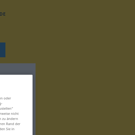
DE
en oder
g-
ustellen“
rweise nicht
en zu ändern
eren Rand der
den Sie in