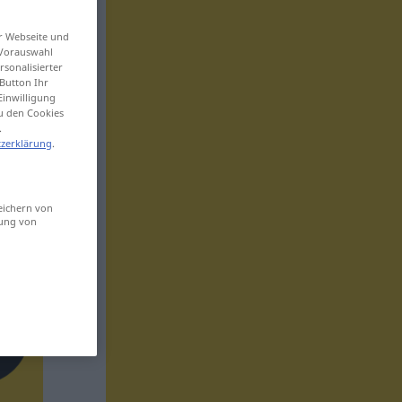
er Webseite und
 Vorauswahl
sonalisierter
Button Ihr
Einwilligung
zu den Cookies
.
zerklärung
.
eichern von
sung von