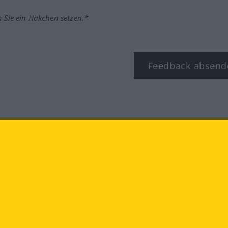
m Sie ein Häkchen setzen.*
Feedback absend
ook
YouTube
Instagram