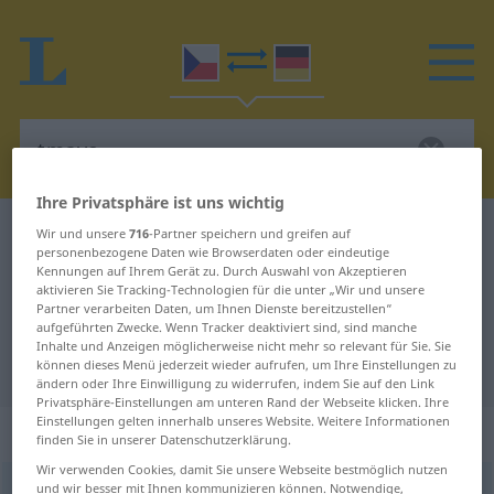
Ihre Privatsphäre ist uns wichtig
Tschechisch-Deutsch Wörterbuch
tmavo-
Wir und unsere
716
-Partner speichern und greifen auf
personenbezogene Daten wie Browserdaten oder eindeutige
Tschechisch-Deutsch Übersetzung
Kennungen auf Ihrem Gerät zu. Durch Auswahl von Akzeptieren
aktivieren Sie Tracking-Technologien für die unter „Wir und unsere
für "tmavo-"
Partner verarbeiten Daten, um Ihnen Dienste bereitzustellen“
aufgeführten Zwecke. Wenn Tracker deaktiviert sind, sind manche
Inhalte und Anzeigen möglicherweise nicht mehr so relevant für Sie. Sie
"tmavo-" Deutsch Übersetzung
können dieses Menü jederzeit wieder aufrufen, um Ihre Einstellungen zu
ändern oder Ihre Einwilligung zu widerrufen, indem Sie auf den Link
Privatsphäre-Einstellungen am unteren Rand der Webseite klicken. Ihre
Einstellungen gelten innerhalb unseres Website. Weitere Informationen
„tmavo-“
finden Sie in unserer Datenschutzerklärung.
Wir verwenden Cookies, damit Sie unsere Webseite bestmöglich nutzen
und wir besser mit Ihnen kommunizieren können. Notwendige,
tmavo-