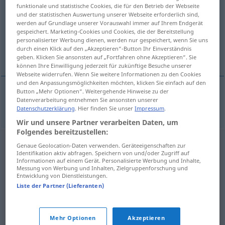
funktionale und statistische Cookies, die für den Betrieb der Webseite
und der statistischen Auswertung unserer Webseite erforderlich sind,
Übersicht aller Übersetzungen
werden auf Grundlage unserer Vorauswahl immer auf Ihrem Endgerät
(Für mehr Details die Übersetzung anklicken/antippen)
gespeichert. Marketing-Cookies und Cookies, die der Bereitstellung
personalisierter Werbung dienen, werden nur gespeichert, wenn Sie uns
durch einen Klick auf den „Akzeptieren“-Button Ihr Einverständnis
dunkel-
geben. Klicken Sie ansonsten auf „Fortfahren ohne Akzeptieren“. Sie
können Ihre Einwilligung jederzeit für zukünftige Besuche unserer
Webseite widerrufen. Wenn Sie weitere Informationen zu den Cookies
und den Anpassungsmöglichkeiten möchten, klicken Sie einfach auf den
Button „Mehr Optionen“. Weitergehende Hinweise zu der
Datenverarbeitung entnehmen Sie ansonsten unserer
dunkel-
in Zssgn
tmavo-
Datenschutzerklärung
. Hier finden Sie unser
Impressum
.
Wir und unsere Partner verarbeiten Daten, um
Folgendes bereitzustellen:
Genaue Geolocation-Daten verwenden. Geräteeigenschaften zur
Identifikation aktiv abfragen. Speichern von und/oder Zugriff auf
Informationen auf einem Gerät. Personalisierte Werbung und Inhalte,
Messung von Werbung und Inhalten, Zielgruppenforschung und
Entwicklung von Dienstleistungen.
Liste der Partner (Lieferanten)
Mehr Optionen
Akzeptieren