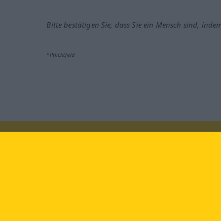
Bitte bestätigen Sie, dass Sie ein Mensch sind, inde
*Pflichtfeld
Besuchen Sie uns auf:
faceb