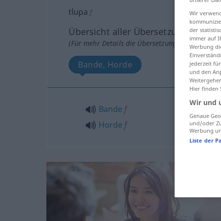
tlupa
f
Wir verwend
kommunizier
Übersicht aller Übersetzungen
der statist
immer auf I
(Für mehr Details die Übersetzung anklicken/an
Werbung die
Einverständ
Bande, Horde
jederzeit f
und den Anp
Weitergehen
Hier finden
Wir und 
Bande
f
Genaue Geol
und/oder Zu
Horde
f
Werbung und
Liste der P