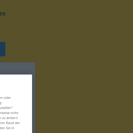
DE
en oder
g-
ustellen“
rweise nicht
en zu ändern
eren Rand der
den Sie in