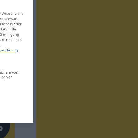
er Webseite und
 Vorauswahl
sonalisierter
Button Ihr
Einwilligung
zu den Cookies
.
zerklärung
.
eichern von
sung von