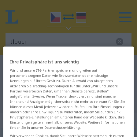
Ihre Privatsphäre ist uns wichtig
Tschechisch-Deutsch Wörterbuch
tlouci
Wir und unsere
716
-Partner speichern und greifen auf
Tschechisch-Deutsch Übersetzung
personenbezogene Daten wie Browserdaten oder eindeutige
Kennungen auf Ihrem Gerät zu. Durch Auswahl von Akzeptieren
für "tlouci"
aktivieren Sie Tracking-Technologien für die unter „Wir und unsere
Partner verarbeiten Daten, um Ihnen Dienste bereitzustellen“
aufgeführten Zwecke. Wenn Tracker deaktiviert sind, sind manche
"tlouci" Deutsch Übersetzung
Inhalte und Anzeigen möglicherweise nicht mehr so relevant für Sie. Sie
können dieses Menü jederzeit wieder aufrufen, um Ihre Einstellungen zu
ändern oder Ihre Einwilligung zu widerrufen, indem Sie auf den Link
Privatsphäre-Einstellungen am unteren Rand der Webseite klicken. Ihre
„tlouci“
Einstellungen gelten innerhalb unseres Website. Weitere Informationen
finden Sie in unserer Datenschutzerklärung.
tlouci
Wir verwenden Cookies, damit Sie unsere Webseite bestmöglich nutzen
,
tlouct
<
tluču
, tloukl
, tlučen
;
tluč!
> (
po-
) (
za-
)