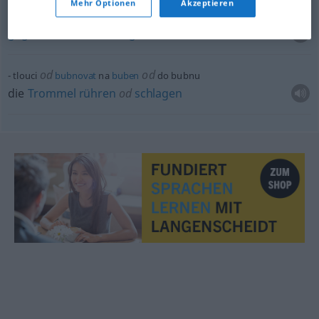
Mehr Optionen
Akzeptieren
tlouci
o
zeď
gegen
die
Mauer
schlagen
od
od
tlouci
bubnovat
na
buben
do bubnu
die
Trommel
rühren
od
schlagen