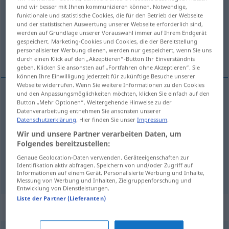
und wir besser mit Ihnen kommunizieren können. Notwendige,
funktionale und statistische Cookies, die für den Betrieb der Webseite
Übersicht aller Übersetzungen
und der statistischen Auswertung unserer Webseite erforderlich sind,
(Für mehr Details die Übersetzung anklicken/antippen)
werden auf Grundlage unserer Vorauswahl immer auf Ihrem Endgerät
gespeichert. Marketing-Cookies und Cookies, die der Bereitstellung
personalisierter Werbung dienen, werden nur gespeichert, wenn Sie uns
schlagen, klopfen, zerstoßen
durch einen Klick auf den „Akzeptieren“-Button Ihr Einverständnis
geben. Klicken Sie ansonsten auf „Fortfahren ohne Akzeptieren“. Sie
können Ihre Einwilligung jederzeit für zukünftige Besuche unserer
Webseite widerrufen. Wenn Sie weitere Informationen zu den Cookies
und den Anpassungsmöglichkeiten möchten, klicken Sie einfach auf den
Button „Mehr Optionen“. Weitergehende Hinweise zu der
schlagen
tlouci
Datenverarbeitung entnehmen Sie ansonsten unserer
Datenschutzerklärung
. Hier finden Sie unser
Impressum
.
klopfen
tlouci
Wir und unsere Partner verarbeiten Daten, um
Folgendes bereitzustellen:
(zer)stoßen
Gewürz, Zucker
tlouci
Genaue Geolocation-Daten verwenden. Geräteeigenschaften zur
Identifikation aktiv abfragen. Speichern von und/oder Zugriff auf
Informationen auf einem Gerät. Personalisierte Werbung und Inhalte,
Messung von Werbung und Inhalten, Zielgruppenforschung und
Entwicklung von Dienstleistungen.
Liste der Partner (Lieferanten)
Beispielsätze für "tlouci"