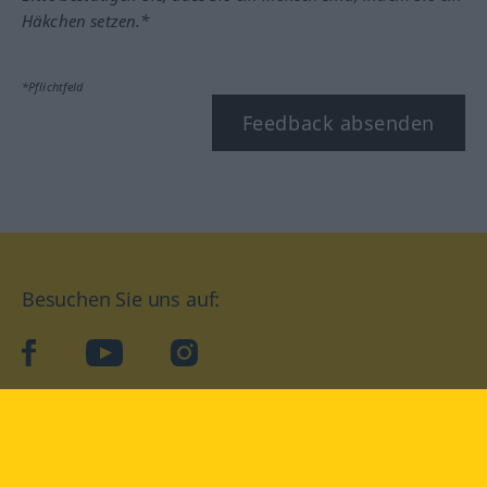
Häkchen setzen.*
*Pflichtfeld
Feedback absenden
Besuchen Sie uns auf:
facebook
YouTube
Instagram
Langenscheidt