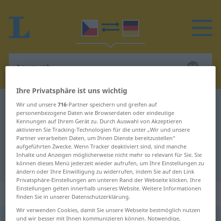
Ihre Privatsphäre ist uns wichtig
Tschechisch-Deutsch Wörterbuch
taxovat
Wir und unsere
716
-Partner speichern und greifen auf
personenbezogene Daten wie Browserdaten oder eindeutige
Tschechisch-Deutsch Übersetzung
Kennungen auf Ihrem Gerät zu. Durch Auswahl von Akzeptieren
aktivieren Sie Tracking-Technologien für die unter „Wir und unsere
für "taxovat"
Partner verarbeiten Daten, um Ihnen Dienste bereitzustellen“
aufgeführten Zwecke. Wenn Tracker deaktiviert sind, sind manche
Inhalte und Anzeigen möglicherweise nicht mehr so relevant für Sie. Sie
"taxovat" Deutsch Übersetzung
können dieses Menü jederzeit wieder aufrufen, um Ihre Einstellungen zu
ändern oder Ihre Einwilligung zu widerrufen, indem Sie auf den Link
Privatsphäre-Einstellungen am unteren Rand der Webseite klicken. Ihre
Einstellungen gelten innerhalb unseres Website. Weitere Informationen
„taxovat“
finden Sie in unserer Datenschutzerklärung.
Wir verwenden Cookies, damit Sie unsere Webseite bestmöglich nutzen
und wir besser mit Ihnen kommunizieren können. Notwendige,
taxovat
(
o-
<
-xuji
>)