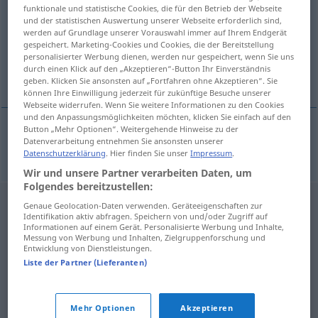
funktionale und statistische Cookies, die für den Betrieb der Webseite
und der statistischen Auswertung unserer Webseite erforderlich sind,
Übersicht aller Übersetzungen
werden auf Grundlage unserer Vorauswahl immer auf Ihrem Endgerät
(Für mehr Details die Übersetzung anklicken/antippen)
gespeichert. Marketing-Cookies und Cookies, die der Bereitstellung
personalisierter Werbung dienen, werden nur gespeichert, wenn Sie uns
durch einen Klick auf den „Akzeptieren“-Button Ihr Einverständnis
taxieren
geben. Klicken Sie ansonsten auf „Fortfahren ohne Akzeptieren“. Sie
können Ihre Einwilligung jederzeit für zukünftige Besuche unserer
Webseite widerrufen. Wenn Sie weitere Informationen zu den Cookies
und den Anpassungsmöglichkeiten möchten, klicken Sie einfach auf den
Button „Mehr Optionen“. Weitergehende Hinweise zu der
Datenverarbeitung entnehmen Sie ansonsten unserer
taxieren
taxovat
Datenschutzerklärung
. Hier finden Sie unser
Impressum
.
Wir und unsere Partner verarbeiten Daten, um
Folgendes bereitzustellen:
Genaue Geolocation-Daten verwenden. Geräteeigenschaften zur
Identifikation aktiv abfragen. Speichern von und/oder Zugriff auf
Informationen auf einem Gerät. Personalisierte Werbung und Inhalte,
Messung von Werbung und Inhalten, Zielgruppenforschung und
Entwicklung von Dienstleistungen.
Liste der Partner (Lieferanten)
Mehr Optionen
Akzeptieren