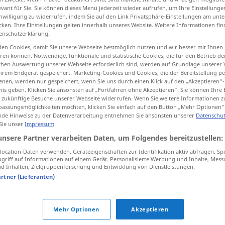
evant für Sie. Sie können dieses Menü jederzeit wieder aufrufen, um Ihre Einstellung
inwilligung zu widerrufen, indem Sie auf den Link Privatsphäre-Einstellungen am unt
cken. Ihre Einstellungen gelten innerhalb unseres Website. Weitere Informationen fin
enschutzerklärung.
tippen)
en Cookies, damit Sie unsere Webseite bestmöglich nutzen und wir besser mit Ihnen
en können. Notwendige, funktionale und statistische Cookies, die für den Betrieb d
tnehmen, wegnehmen
ischen Auswertung unserer Webseite erforderlich sind, werden auf Grundlage unserer
hrem Endgerät gespeichert. Marketing-Cookies und Cookies, die der Bereitstellung per
nen, werden nur gespeichert, wenn Sie uns durch einen Klick auf den „Akzeptieren“-
nis geben. Klicken Sie ansonsten auf „Fortfahren ohne Akzeptieren“. Sie können Ihre 
ragen
ür zukünftige Besuche unserer Webseite widerrufen. Wenn Sie weitere Informationen 
assungsmöglichkeiten möchten, klicken Sie einfach auf den Button „Mehr Optionen“
de Hinweise zu der Datenverarbeitung entnehmen Sie ansonsten unserer
Datenschut
 Sie unser
Impressum
.
n
sebrat
unsere Partner verarbeiten Daten, um Folgendes bereitzustellen:
ocation-Daten verwenden. Geräteeigenschaften zur Identifikation aktiv abfragen. Sp
griff auf Informationen auf einem Gerät. Personalisierte Werbung und Inhalte, Mes
 Inhalten, Zielgruppenforschung und Entwicklung von Dienstleistungen.
sebrat
EDV
artner (Lieferanten)
sebrat
Mehr Optionen
Akzeptieren