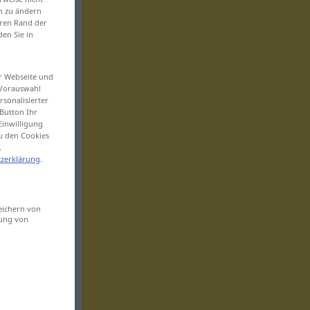
en zu ändern
eren Rand der
den Sie in
er Webseite und
 Vorauswahl
sonalisierter
Button Ihr
Einwilligung
zu den Cookies
.
zerklärung
.
eichern von
sung von