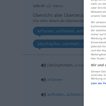
mehr so rel
sebrat
<
pf
;
-beru
>
oder Ihre E
Webseite kli
Übersicht aller Übersetzungen
unserer Dat
(Für mehr Details die Übersetzung anklicken/an
Wir verwend
kommunizier
erfassen, aufheben, auflesen, fes
der statist
immer auf I
Werbung die
Einverständ
abschöpfen, sammeln, zusamment
jederzeit f
und den Anp
Weitergehen
Hier finden
(ein)sammeln,
zusammentrage
Wir und 
Genaue Geol
und/oder Zu
Werbung und
erfassen
Liste der P
aufheben
,
auflesen
vom Boden