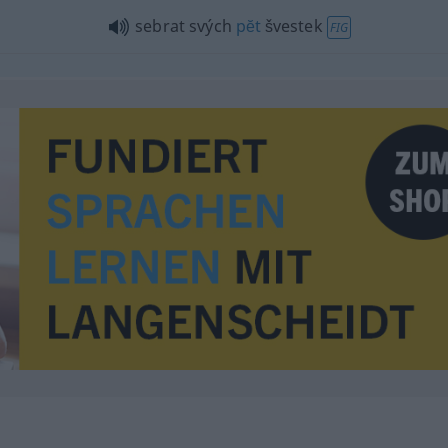
sebrat svých
pĕt
švestek
FIG