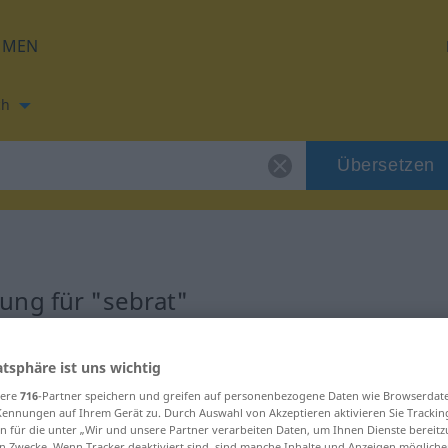
HMEN
ch
Übersetzen
ung für "sebrat"
atsphäre ist uns wichtig
sere
716
-Partner speichern und greifen auf personenbezogene Daten wie Browserdat
Kennungen auf Ihrem Gerät zu. Durch Auswahl von Akzeptieren aktivieren Sie Trackin
n für die unter „Wir und unsere Partner verarbeiten Daten, um Ihnen Dienste bereitz
n Zwecke. Wenn Tracker deaktiviert sind, sind manche Inhalte und Anzeigen mögliche