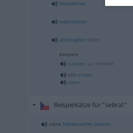
festnehmen
wegnehmen
abschöpfen
Rahm
Beispiele
zusetzen
Krankheit
DAT
sich
erholen
eitern
Beispielsätze für "sebrat"
seine
Siebensachen
packen