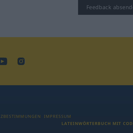
Feedback absend
ook
YouTube
Instagram
TZBESTIMMUNGEN
IMPRESSUM
LATEINWÖRTERBUCH MIT COD