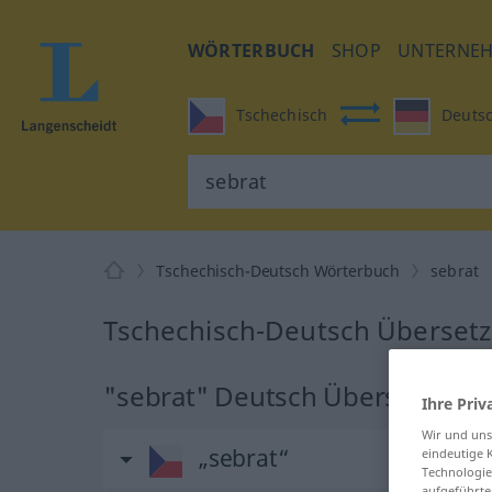
WÖRTERBUCH
SHOP
UNTERNE
Tschechisch
Deuts
Tschechisch-Deutsch Wörterbuch
sebrat
Tschechisch-Deutsch Übersetz
"sebrat" Deutsch Übersetzung
Ihre Priv
Wir und un
„sebrat“
eindeutige 
Technologie
aufgeführte