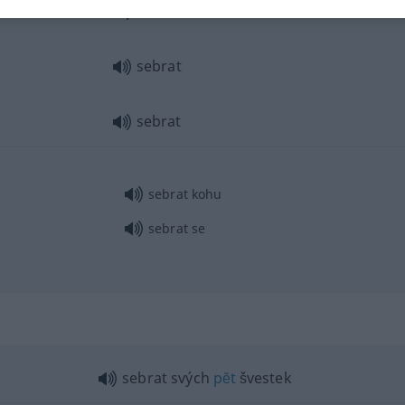
sebrat
sebrat
sebrat
sebrat kohu
sebrat se
sebrat svých
pĕt
švestek