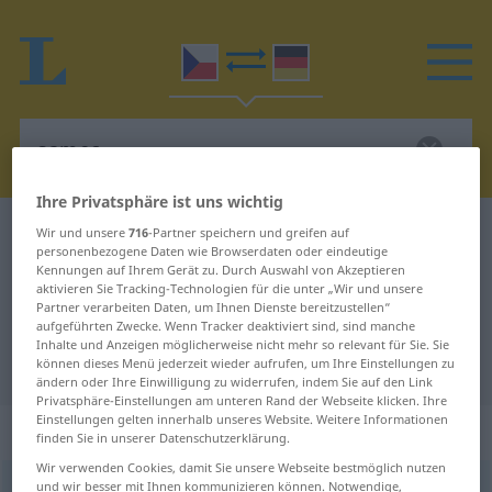
Ihre Privatsphäre ist uns wichtig
Tschechisch-Deutsch Wörterbuch
samec
Wir und unsere
716
-Partner speichern und greifen auf
personenbezogene Daten wie Browserdaten oder eindeutige
Tschechisch-Deutsch Übersetzung
Kennungen auf Ihrem Gerät zu. Durch Auswahl von Akzeptieren
aktivieren Sie Tracking-Technologien für die unter „Wir und unsere
für "samec"
Partner verarbeiten Daten, um Ihnen Dienste bereitzustellen“
aufgeführten Zwecke. Wenn Tracker deaktiviert sind, sind manche
Inhalte und Anzeigen möglicherweise nicht mehr so relevant für Sie. Sie
"samec" Deutsch Übersetzung
können dieses Menü jederzeit wieder aufrufen, um Ihre Einstellungen zu
ändern oder Ihre Einwilligung zu widerrufen, indem Sie auf den Link
Privatsphäre-Einstellungen am unteren Rand der Webseite klicken. Ihre
Einstellungen gelten innerhalb unseres Website. Weitere Informationen
„samec“
: maskulin
finden Sie in unserer Datenschutzerklärung.
Wir verwenden Cookies, damit Sie unsere Webseite bestmöglich nutzen
und wir besser mit Ihnen kommunizieren können. Notwendige,
samec
m
<
-mc-
>
sameček
<
-čk-
>
m