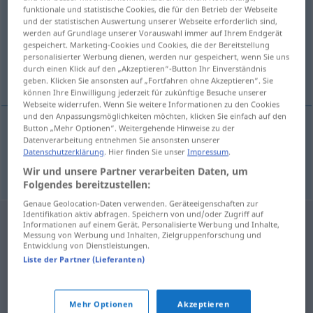
funktionale und statistische Cookies, die für den Betrieb der Webseite
und der statistischen Auswertung unserer Webseite erforderlich sind,
Übersicht aller Übersetzungen
werden auf Grundlage unserer Vorauswahl immer auf Ihrem Endgerät
(Für mehr Details die Übersetzung anklicken/antippen)
gespeichert. Marketing-Cookies und Cookies, die der Bereitstellung
personalisierter Werbung dienen, werden nur gespeichert, wenn Sie uns
durch einen Klick auf den „Akzeptieren“-Button Ihr Einverständnis
überdies, außerdem
geben. Klicken Sie ansonsten auf „Fortfahren ohne Akzeptieren“. Sie
können Ihre Einwilligung jederzeit für zukünftige Besuche unserer
Webseite widerrufen. Wenn Sie weitere Informationen zu den Cookies
und den Anpassungsmöglichkeiten möchten, klicken Sie einfach auf den
Button „Mehr Optionen“. Weitergehende Hinweise zu der
Datenverarbeitung entnehmen Sie ansonsten unserer
überdies
,
außerdem
nadto
Datenschutzerklärung
. Hier finden Sie unser
Impressum
.
Wir und unsere Partner verarbeiten Daten, um
Folgendes bereitzustellen:
Genaue Geolocation-Daten verwenden. Geräteeigenschaften zur
Identifikation aktiv abfragen. Speichern von und/oder Zugriff auf
Informationen auf einem Gerät. Personalisierte Werbung und Inhalte,
Messung von Werbung und Inhalten, Zielgruppenforschung und
Entwicklung von Dienstleistungen.
Liste der Partner (Lieferanten)
Mehr Optionen
Akzeptieren