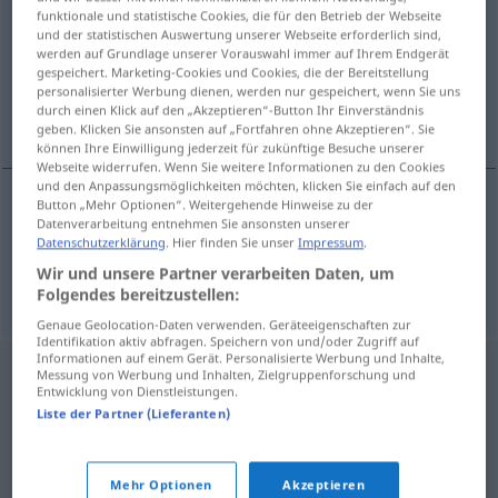
funktionale und statistische Cookies, die für den Betrieb der Webseite
und der statistischen Auswertung unserer Webseite erforderlich sind,
Übersicht aller Übersetzungen
werden auf Grundlage unserer Vorauswahl immer auf Ihrem Endgerät
(Für mehr Details die Übersetzung anklicken/antippen)
gespeichert. Marketing-Cookies und Cookies, die der Bereitstellung
personalisierter Werbung dienen, werden nur gespeichert, wenn Sie uns
durch einen Klick auf den „Akzeptieren“-Button Ihr Einverständnis
Literflasche, Literglas
geben. Klicken Sie ansonsten auf „Fortfahren ohne Akzeptieren“. Sie
können Ihre Einwilligung jederzeit für zukünftige Besuche unserer
Webseite widerrufen. Wenn Sie weitere Informationen zu den Cookies
und den Anpassungsmöglichkeiten möchten, klicken Sie einfach auf den
Button „Mehr Optionen“. Weitergehende Hinweise zu der
Datenverarbeitung entnehmen Sie ansonsten unserer
Literflasche
f
litrovka
Datenschutzerklärung
. Hier finden Sie unser
Impressum
.
Wir und unsere Partner verarbeiten Daten, um
Literglas
n
litrovka
Folgendes bereitzustellen:
Genaue Geolocation-Daten verwenden. Geräteeigenschaften zur
Identifikation aktiv abfragen. Speichern von und/oder Zugriff auf
Informationen auf einem Gerät. Personalisierte Werbung und Inhalte,
Messung von Werbung und Inhalten, Zielgruppenforschung und
Entwicklung von Dienstleistungen.
Liste der Partner (Lieferanten)
Mehr Optionen
Akzeptieren