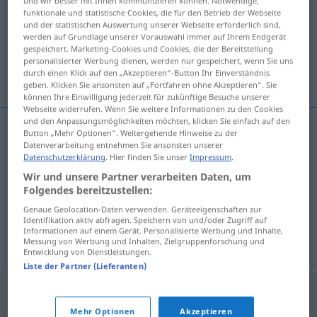
und wir besser mit Ihnen kommunizieren können. Notwendige,
funktionale und statistische Cookies, die für den Betrieb der Webseite
Übersicht aller Übersetzungen
und der statistischen Auswertung unserer Webseite erforderlich sind,
werden auf Grundlage unserer Vorauswahl immer auf Ihrem Endgerät
(Für mehr Details die Übersetzung anklicken/antippen)
gespeichert. Marketing-Cookies und Cookies, die der Bereitstellung
personalisierter Werbung dienen, werden nur gespeichert, wenn Sie uns
Pappe, Pappdeckel, Klebeband
durch einen Klick auf den „Akzeptieren“-Button Ihr Einverständnis
geben. Klicken Sie ansonsten auf „Fortfahren ohne Akzeptieren“. Sie
können Ihre Einwilligung jederzeit für zukünftige Besuche unserer
Webseite widerrufen. Wenn Sie weitere Informationen zu den Cookies
und den Anpassungsmöglichkeiten möchten, klicken Sie einfach auf den
Button „Mehr Optionen“. Weitergehende Hinweise zu der
Datenverarbeitung entnehmen Sie ansonsten unserer
Pappe
f
lepenka
Datenschutzerklärung
. Hier finden Sie unser
Impressum
.
Wir und unsere Partner verarbeiten Daten, um
Pappdeckel
m
lepenka
Folgendes bereitzustellen:
Genaue Geolocation-Daten verwenden. Geräteeigenschaften zur
Klebeband
n
lepenka
Identifikation aktiv abfragen. Speichern von und/oder Zugriff auf
Informationen auf einem Gerät. Personalisierte Werbung und Inhalte,
Messung von Werbung und Inhalten, Zielgruppenforschung und
Entwicklung von Dienstleistungen.
Liste der Partner (Lieferanten)
Mehr Optionen
Akzeptieren