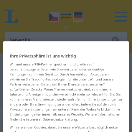
Ihre Privatsphäre ist uns wichtig
Tschechisch-Deutsch Wörterbuch
lepenka
Wir und unsere
716
-Partner speichern und greifen auf
personenbezogene Daten wie Browserdaten oder eindeutige
Tschechisch-Deutsch Übersetzung
Kennungen auf Ihrem Gerät zu. Durch Auswahl von Akzeptieren
aktivieren Sie Tracking-Technologien für die unter „Wir und unsere
für "lepenka"
Partner verarbeiten Daten, um Ihnen Dienste bereitzustellen“
aufgeführten Zwecke. Wenn Tracker deaktiviert sind, sind manche
Inhalte und Anzeigen möglicherweise nicht mehr so relevant für Sie. Sie
"lepenka" Deutsch Übersetzung
können dieses Menü jederzeit wieder aufrufen, um Ihre Einstellungen zu
ändern oder Ihre Einwilligung zu widerrufen, indem Sie auf den Link
Privatsphäre-Einstellungen am unteren Rand der Webseite klicken. Ihre
„lepenka“
: feminin
Einstellungen gelten innerhalb unseres Website. Weitere Informationen
finden Sie in unserer Datenschutzerklärung.
Wir verwenden Cookies, damit Sie unsere Webseite bestmöglich nutzen
lepenka
f
<
-nek
>