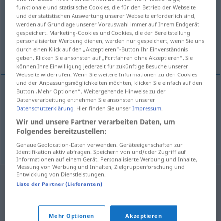
funktionale und statistische Cookies, die für den Betrieb der Webseite
und der statistischen Auswertung unserer Webseite erforderlich sind,
Übersicht aller Übersetzungen
werden auf Grundlage unserer Vorauswahl immer auf Ihrem Endgerät
(Für mehr Details die Übersetzung anklicken/antippen)
gespeichert. Marketing-Cookies und Cookies, die der Bereitstellung
personalisierter Werbung dienen, werden nur gespeichert, wenn Sie uns
durch einen Klick auf den „Akzeptieren“-Button Ihr Einverständnis
Leim, Kleister
geben. Klicken Sie ansonsten auf „Fortfahren ohne Akzeptieren“. Sie
können Ihre Einwilligung jederzeit für zukünftige Besuche unserer
Webseite widerrufen. Wenn Sie weitere Informationen zu den Cookies
und den Anpassungsmöglichkeiten möchten, klicken Sie einfach auf den
Button „Mehr Optionen“. Weitergehende Hinweise zu der
Datenverarbeitung entnehmen Sie ansonsten unserer
Leim
m
lep
Datenschutzerklärung
. Hier finden Sie unser
Impressum
.
Wir und unsere Partner verarbeiten Daten, um
Kleister
m
lep
Folgendes bereitzustellen:
Genaue Geolocation-Daten verwenden. Geräteeigenschaften zur
Identifikation aktiv abfragen. Speichern von und/oder Zugriff auf
Informationen auf einem Gerät. Personalisierte Werbung und Inhalte,
Messung von Werbung und Inhalten, Zielgruppenforschung und
Entwicklung von Dienstleistungen.
Liste der Partner (Lieferanten)
Mehr Optionen
Akzeptieren