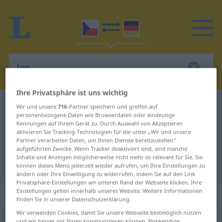
Ihre Privatsphäre ist uns wichtig
Tschechisch-Deutsch Wörterbuch
lep
Wir und unsere
716
-Partner speichern und greifen auf
personenbezogene Daten wie Browserdaten oder eindeutige
Tschechisch-Deutsch Übersetzung
Kennungen auf Ihrem Gerät zu. Durch Auswahl von Akzeptieren
aktivieren Sie Tracking-Technologien für die unter „Wir und unsere
für "lep"
Partner verarbeiten Daten, um Ihnen Dienste bereitzustellen“
aufgeführten Zwecke. Wenn Tracker deaktiviert sind, sind manche
Inhalte und Anzeigen möglicherweise nicht mehr so relevant für Sie. Sie
"lep" Deutsch Übersetzung
können dieses Menü jederzeit wieder aufrufen, um Ihre Einstellungen zu
ändern oder Ihre Einwilligung zu widerrufen, indem Sie auf den Link
Privatsphäre-Einstellungen am unteren Rand der Webseite klicken. Ihre
Einstellungen gelten innerhalb unseres Website. Weitere Informationen
„lep“
: maskulin
finden Sie in unserer Datenschutzerklärung.
Wir verwenden Cookies, damit Sie unsere Webseite bestmöglich nutzen
lep
m
und wir besser mit Ihnen kommunizieren können. Notwendige,