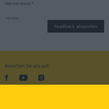
Häkchen setzen.*
*Pflichtfeld
Feedback absenden
Besuchen Sie uns auf:
facebook
YouTube
Instagram
Langenscheidt