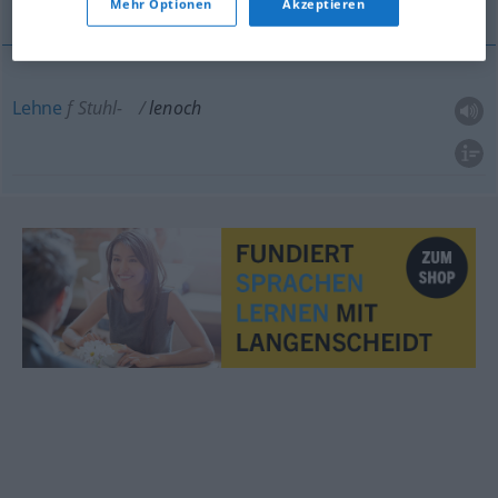
Mehr Optionen
Akzeptieren
Lehne
f
Stuhl-
lenoch