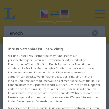
Ihre Privatsphäre ist uns wichtig
Tschechisch-Deutsch Wörterbuch
lenoch
Wir und unsere
716
-Partner speichern und greifen auf
Tschechisch-Deutsch Übersetzung
personenbezogene Daten wie Browserdaten oder eindeutige
Kennungen auf Ihrem Gerät zu. Durch Auswahl von Akzeptieren
für "lenoch"
aktivieren Sie Tracking-Technologien für die unter „Wir und unsere
Partner verarbeiten Daten, um Ihnen Dienste bereitzustellen“
aufgeführten Zwecke. Wenn Tracker deaktiviert sind, sind manche
"lenoch" Deutsch Übersetzung
Inhalte und Anzeigen möglicherweise nicht mehr so relevant für Sie. Sie
können dieses Menü jederzeit wieder aufrufen, um Ihre Einstellungen zu
ändern oder Ihre Einwilligung zu widerrufen, indem Sie auf den Link
Privatsphäre-Einstellungen am unteren Rand der Webseite klicken. Ihre
„lenoch“
: maskulin
Einstellungen gelten innerhalb unseres Website. Weitere Informationen
finden Sie in unserer Datenschutzerklärung.
lenoch
Wir verwenden Cookies, damit Sie unsere Webseite bestmöglich nutzen
m