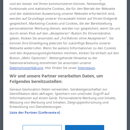
und wir besser mit Ihnen kommunizieren können. Notwendige,
funktionale und statistische Cookies, die für den Betrieb der Webseite
Übersicht aller Übersetzungen
und der statistischen Auswertung unserer Webseite erforderlich sind,
(Für mehr Details die Übersetzung anklicken/antippen)
werden auf Grundlage unserer Vorauswahl immer auf Ihrem Endgerät
gespeichert. Marketing-Cookies und Cookies, die der Bereitstellung
personalisierter Werbung dienen, werden nur gespeichert, wenn Sie uns
Faulenzer
durch einen Klick auf den „Akzeptieren“-Button Ihr Einverständnis
geben. Klicken Sie ansonsten auf „Fortfahren ohne Akzeptieren“. Sie
können Ihre Einwilligung jederzeit für zukünftige Besuche unserer
Webseite widerrufen. Wenn Sie weitere Informationen zu den Cookies
und den Anpassungsmöglichkeiten möchten, klicken Sie einfach auf den
Button „Mehr Optionen“. Weitergehende Hinweise zu der
Faulenzer
m
lenoch
Datenverarbeitung entnehmen Sie ansonsten unserer
Datenschutzerklärung
. Hier finden Sie unser
Impressum
.
Wir und unsere Partner verarbeiten Daten, um
„lenoch“
Folgendes bereitzustellen:
Genaue Geolocation-Daten verwenden. Geräteeigenschaften zur
Identifikation aktiv abfragen. Speichern von und/oder Zugriff auf
lenoch
Informationen auf einem Gerät. Personalisierte Werbung und Inhalte,
Messung von Werbung und Inhalten, Zielgruppenforschung und
Entwicklung von Dienstleistungen.
Übersicht aller Übersetzungen
Liste der Partner (Lieferanten)
(Für mehr Details die Übersetzung anklicken/antippen)
Lehne