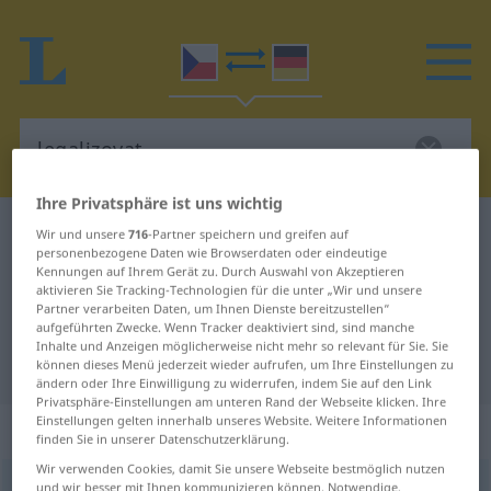
Ihre Privatsphäre ist uns wichtig
Tschechisch-Deutsch Wörterbuch
legalizovat
Wir und unsere
716
-Partner speichern und greifen auf
personenbezogene Daten wie Browserdaten oder eindeutige
Tschechisch-Deutsch Übersetzung
Kennungen auf Ihrem Gerät zu. Durch Auswahl von Akzeptieren
aktivieren Sie Tracking-Technologien für die unter „Wir und unsere
für "legalizovat"
Partner verarbeiten Daten, um Ihnen Dienste bereitzustellen“
aufgeführten Zwecke. Wenn Tracker deaktiviert sind, sind manche
Inhalte und Anzeigen möglicherweise nicht mehr so relevant für Sie. Sie
"legalizovat" Deutsch Übersetzung
können dieses Menü jederzeit wieder aufrufen, um Ihre Einstellungen zu
ändern oder Ihre Einwilligung zu widerrufen, indem Sie auf den Link
Privatsphäre-Einstellungen am unteren Rand der Webseite klicken. Ihre
Einstellungen gelten innerhalb unseres Website. Weitere Informationen
„legalizovat“
finden Sie in unserer Datenschutzerklärung.
Wir verwenden Cookies, damit Sie unsere Webseite bestmöglich nutzen
legalizovat
und wir besser mit Ihnen kommunizieren können. Notwendige,
<
(im)pf
;
-zuji
>