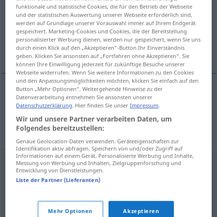
funktionale und statistische Cookies, die für den Betrieb der Webseite
und der statistischen Auswertung unserer Webseite erforderlich sind,
Übersicht aller Übersetzungen
werden auf Grundlage unserer Vorauswahl immer auf Ihrem Endgerät
(Für mehr Details die Übersetzung anklicken/antippen)
gespeichert. Marketing-Cookies und Cookies, die der Bereitstellung
personalisierter Werbung dienen, werden nur gespeichert, wenn Sie uns
durch einen Klick auf den „Akzeptieren“-Button Ihr Einverständnis
legalisieren, beglaubigen
geben. Klicken Sie ansonsten auf „Fortfahren ohne Akzeptieren“. Sie
können Ihre Einwilligung jederzeit für zukünftige Besuche unserer
Webseite widerrufen. Wenn Sie weitere Informationen zu den Cookies
und den Anpassungsmöglichkeiten möchten, klicken Sie einfach auf den
Button „Mehr Optionen“. Weitergehende Hinweise zu der
Datenverarbeitung entnehmen Sie ansonsten unserer
legalisieren
legalizovat
Datenschutzerklärung
. Hier finden Sie unser
Impressum
.
Wir und unsere Partner verarbeiten Daten, um
beglaubigen
legalizovat
Folgendes bereitzustellen:
Genaue Geolocation-Daten verwenden. Geräteeigenschaften zur
Identifikation aktiv abfragen. Speichern von und/oder Zugriff auf
Informationen auf einem Gerät. Personalisierte Werbung und Inhalte,
Messung von Werbung und Inhalten, Zielgruppenforschung und
Entwicklung von Dienstleistungen.
Liste der Partner (Lieferanten)
Mehr Optionen
Akzeptieren