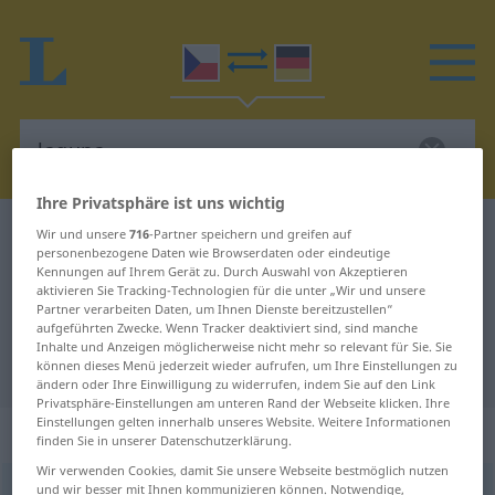
Ihre Privatsphäre ist uns wichtig
Tschechisch-Deutsch Wörterbuch
laguna
Wir und unsere
716
-Partner speichern und greifen auf
personenbezogene Daten wie Browserdaten oder eindeutige
Tschechisch-Deutsch Übersetzung
Kennungen auf Ihrem Gerät zu. Durch Auswahl von Akzeptieren
aktivieren Sie Tracking-Technologien für die unter „Wir und unsere
für "laguna"
Partner verarbeiten Daten, um Ihnen Dienste bereitzustellen“
aufgeführten Zwecke. Wenn Tracker deaktiviert sind, sind manche
Inhalte und Anzeigen möglicherweise nicht mehr so relevant für Sie. Sie
"laguna" Deutsch Übersetzung
können dieses Menü jederzeit wieder aufrufen, um Ihre Einstellungen zu
ändern oder Ihre Einwilligung zu widerrufen, indem Sie auf den Link
Privatsphäre-Einstellungen am unteren Rand der Webseite klicken. Ihre
Einstellungen gelten innerhalb unseres Website. Weitere Informationen
„laguna“
: feminin
finden Sie in unserer Datenschutzerklärung.
Wir verwenden Cookies, damit Sie unsere Webseite bestmöglich nutzen
und wir besser mit Ihnen kommunizieren können. Notwendige,
laguna
[-guː-]
f