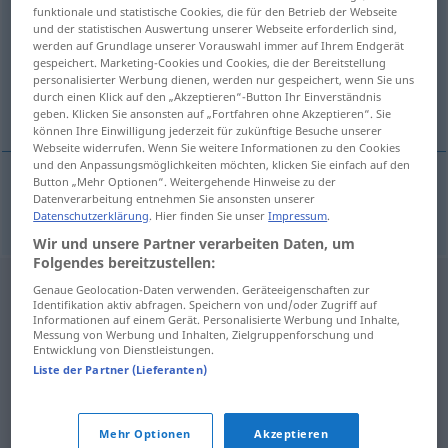
funktionale und statistische Cookies, die für den Betrieb der Webseite
und der statistischen Auswertung unserer Webseite erforderlich sind,
Übersicht aller Übersetzungen
werden auf Grundlage unserer Vorauswahl immer auf Ihrem Endgerät
(Für mehr Details die Übersetzung anklicken/antippen)
gespeichert. Marketing-Cookies und Cookies, die der Bereitstellung
personalisierter Werbung dienen, werden nur gespeichert, wenn Sie uns
durch einen Klick auf den „Akzeptieren“-Button Ihr Einverständnis
Lagune
geben. Klicken Sie ansonsten auf „Fortfahren ohne Akzeptieren“. Sie
können Ihre Einwilligung jederzeit für zukünftige Besuche unserer
Webseite widerrufen. Wenn Sie weitere Informationen zu den Cookies
und den Anpassungsmöglichkeiten möchten, klicken Sie einfach auf den
Button „Mehr Optionen“. Weitergehende Hinweise zu der
Datenverarbeitung entnehmen Sie ansonsten unserer
Lagune
f
laguna
Datenschutzerklärung
. Hier finden Sie unser
Impressum
.
Wir und unsere Partner verarbeiten Daten, um
Folgendes bereitzustellen:
Genaue Geolocation-Daten verwenden. Geräteeigenschaften zur
Identifikation aktiv abfragen. Speichern von und/oder Zugriff auf
Informationen auf einem Gerät. Personalisierte Werbung und Inhalte,
Messung von Werbung und Inhalten, Zielgruppenforschung und
Entwicklung von Dienstleistungen.
Liste der Partner (Lieferanten)
Mehr Optionen
Akzeptieren