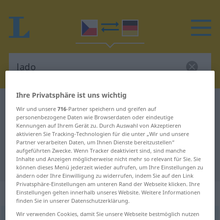
Ihre Privatsphäre ist uns wichtig
Tschechisch-Deutsch Wörterbuch
lado
Wir und unsere
716
-Partner speichern und greifen auf
Tschechisch-Deutsch Übersetzung
personenbezogene Daten wie Browserdaten oder eindeutige
Kennungen auf Ihrem Gerät zu. Durch Auswahl von Akzeptieren
für "lado"
aktivieren Sie Tracking-Technologien für die unter „Wir und unsere
Partner verarbeiten Daten, um Ihnen Dienste bereitzustellen“
aufgeführten Zwecke. Wenn Tracker deaktiviert sind, sind manche
Inhalte und Anzeigen möglicherweise nicht mehr so relevant für Sie. Sie
"lado" Deutsch Übersetzung
können dieses Menü jederzeit wieder aufrufen, um Ihre Einstellungen zu
ändern oder Ihre Einwilligung zu widerrufen, indem Sie auf den Link
Privatsphäre-Einstellungen am unteren Rand der Webseite klicken. Ihre
„lado“
: Neutrum
Einstellungen gelten innerhalb unseres Website. Weitere Informationen
finden Sie in unserer Datenschutzerklärung.
Wir verwenden Cookies, damit Sie unsere Webseite bestmöglich nutzen
lado
n
<
meist
pl
>