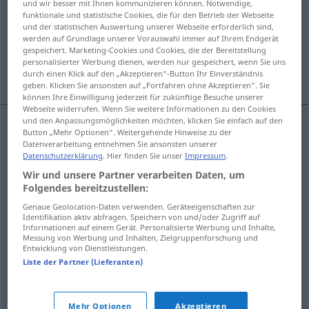
und wir besser mit Ihnen kommunizieren können. Notwendige,
funktionale und statistische Cookies, die für den Betrieb der Webseite
Übersicht aller Übersetzungen
und der statistischen Auswertung unserer Webseite erforderlich sind,
werden auf Grundlage unserer Vorauswahl immer auf Ihrem Endgerät
(Für mehr Details die Übersetzung anklicken/antippen)
gespeichert. Marketing-Cookies und Cookies, die der Bereitstellung
personalisierter Werbung dienen, werden nur gespeichert, wenn Sie uns
Brachfeld...
brachliegen...
durch einen Klick auf den „Akzeptieren“-Button Ihr Einverständnis
geben. Klicken Sie ansonsten auf „Fortfahren ohne Akzeptieren“. Sie
können Ihre Einwilligung jederzeit für zukünftige Besuche unserer
Webseite widerrufen. Wenn Sie weitere Informationen zu den Cookies
und den Anpassungsmöglichkeiten möchten, klicken Sie einfach auf den
Beispiele
Button „Mehr Optionen“. Weitergehende Hinweise zu der
Datenverarbeitung entnehmen Sie ansonsten unserer
lada
Datenschutzerklärung
. Hier finden Sie unser
Impressum
.
Wir und unsere Partner verarbeiten Daten, um
n
Brachfeld
Folgendes bereitzustellen:
Genaue Geolocation-Daten verwenden. Geräteeigenschaften zur
n
Brachland
Identifikation aktiv abfragen. Speichern von und/oder Zugriff auf
Informationen auf einem Gerät. Personalisierte Werbung und Inhalte,
Messung von Werbung und Inhalten, Zielgruppenforschung und
Entwicklung von Dienstleistungen.
ležet
ladem
Liste der Partner (Lieferanten)
brachliegen
Mehr Optionen
Akzeptieren