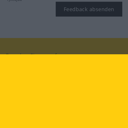
Feedback absenden
Besuchen Sie uns auf:
facebook
YouTube
Instagram
Langenscheidt
NUTZUNGSBEDINGUNGEN