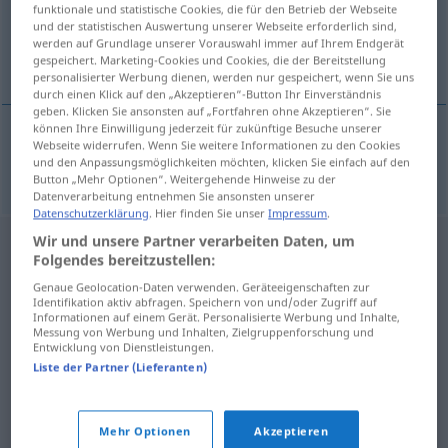
funktionale und statistische Cookies, die für den Betrieb der Webseite
und der statistischen Auswertung unserer Webseite erforderlich sind,
Übersicht aller Übersetzungen
werden auf Grundlage unserer Vorauswahl immer auf Ihrem Endgerät
(Für mehr Details die Übersetzung anklicken/antippen)
gespeichert. Marketing-Cookies und Cookies, die der Bereitstellung
personalisierter Werbung dienen, werden nur gespeichert, wenn Sie uns
durch einen Klick auf den „Akzeptieren“-Button Ihr Einverständnis
geben. Klicken Sie ansonsten auf „Fortfahren ohne Akzeptieren“. Sie
können Ihre Einwilligung jederzeit für zukünftige Besuche unserer
Webseite widerrufen. Wenn Sie weitere Informationen zu den Cookies
sklad
lad → siehe „
“
und den Anpassungsmöglichkeiten möchten, klicken Sie einfach auf den
Button „Mehr Optionen“. Weitergehende Hinweise zu der
Datenverarbeitung entnehmen Sie ansonsten unserer
Datenschutzerklärung
. Hier finden Sie unser
Impressum
.
Wir und unsere Partner verarbeiten Daten, um
Folgendes bereitzustellen:
Genaue Geolocation-Daten verwenden. Geräteeigenschaften zur
Identifikation aktiv abfragen. Speichern von und/oder Zugriff auf
Informationen auf einem Gerät. Personalisierte Werbung und Inhalte,
Messung von Werbung und Inhalten, Zielgruppenforschung und
Entwicklung von Dienstleistungen.
Liste der Partner (Lieferanten)
Mehr Optionen
Akzeptieren