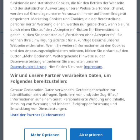
funktionale und statistische Cookies, die für den Betrieb der Webseite
und der statistischen Auswertung unserer Webseite erforderlich sind,
Übersicht aller Übersetzungen
werden auf Grundlage unserer Vorauswahl immer auf Ihrem Endgerät
(Für mehr Details die Übersetzung anklicken/antippen)
gespeichert. Marketing-Cookies und Cookies, die der Bereitstellung
personalisierter Werbung dienen, werden nur gespeichert, wenn Sie uns
durch einen Klick auf den „Akzeptieren“-Button Ihr Einverständnis
geben. Klicken Sie ansonsten auf „Fortfahren ohne Akzeptieren“. Sie
können Ihre Einwilligung jederzeit für zukünftige Besuche unserer
Webseite widerrufen. Wenn Sie weitere Informationen zu den Cookies
džez
jazz → siehe „
“
und den Anpassungsmöglichkeiten möchten, klicken Sie einfach auf den
Button „Mehr Optionen“. Weitergehende Hinweise zu der
Datenverarbeitung entnehmen Sie ansonsten unserer
Datenschutzerklärung
. Hier finden Sie unser
Impressum
.
Wir und unsere Partner verarbeiten Daten, um
Folgendes bereitzustellen:
Genaue Geolocation-Daten verwenden. Geräteeigenschaften zur
Identifikation aktiv abfragen. Speichern von und/oder Zugriff auf
Informationen auf einem Gerät. Personalisierte Werbung und Inhalte,
Messung von Werbung und Inhalten, Zielgruppenforschung und
Entwicklung von Dienstleistungen.
Liste der Partner (Lieferanten)
Mehr Optionen
Akzeptieren