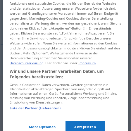
funktionale und statistische Cookies, die für den Betrieb der Webseite
und der statistischen Auswertung unserer Webseite erforderlich sind,
Übersicht aller Übersetzungen
werden auf Grundlage unserer Vorauswahl immer auf Ihrem Endgerät
(Für mehr Details die Übersetzung anklicken/antippen)
gespeichert. Marketing-Cookies und Cookies, die der Bereitstellung
personalisierter Werbung dienen, werden nur gespeichert, wenn Sie uns
durch einen Klick auf den „Akzeptieren“-Button Ihr Einverständnis
Ahorn
geben. Klicken Sie ansonsten auf „Fortfahren ohne Akzeptieren“. Sie
können Ihre Einwilligung jederzeit für zukünftige Besuche unserer
Webseite widerrufen. Wenn Sie weitere Informationen zu den Cookies
und den Anpassungsmöglichkeiten möchten, klicken Sie einfach auf den
Button „Mehr Optionen“. Weitergehende Hinweise zu der
Datenverarbeitung entnehmen Sie ansonsten unserer
Ahorn
m
javor
BOT
Datenschutzerklärung
. Hier finden Sie unser
Impressum
.
Wir und unsere Partner verarbeiten Daten, um
Folgendes bereitzustellen:
Genaue Geolocation-Daten verwenden. Geräteeigenschaften zur
Identifikation aktiv abfragen. Speichern von und/oder Zugriff auf
Informationen auf einem Gerät. Personalisierte Werbung und Inhalte,
Messung von Werbung und Inhalten, Zielgruppenforschung und
Entwicklung von Dienstleistungen.
Liste der Partner (Lieferanten)
Mehr Optionen
Akzeptieren