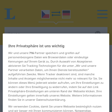
Ihre Privatsphäre ist uns wichtig
Tschechisch-Deutsch Wörterbuch
javor
Wir und unsere
716
-Partner speichern und greifen auf
personenbezogene Daten wie Browserdaten oder eindeutige
Tschechisch-Deutsch Übersetzung
Kennungen auf Ihrem Gerät zu. Durch Auswahl von Akzeptieren
aktivieren Sie Tracking-Technologien für die unter „Wir und unsere
für "javor"
Partner verarbeiten Daten, um Ihnen Dienste bereitzustellen“
aufgeführten Zwecke. Wenn Tracker deaktiviert sind, sind manche
Inhalte und Anzeigen möglicherweise nicht mehr so relevant für Sie. Sie
"javor" Deutsch Übersetzung
können dieses Menü jederzeit wieder aufrufen, um Ihre Einstellungen zu
ändern oder Ihre Einwilligung zu widerrufen, indem Sie auf den Link
Privatsphäre-Einstellungen am unteren Rand der Webseite klicken. Ihre
Einstellungen gelten innerhalb unseres Website. Weitere Informationen
„javor“
: maskulin
finden Sie in unserer Datenschutzerklärung.
Wir verwenden Cookies, damit Sie unsere Webseite bestmöglich nutzen
und wir besser mit Ihnen kommunizieren können. Notwendige,
javor
m