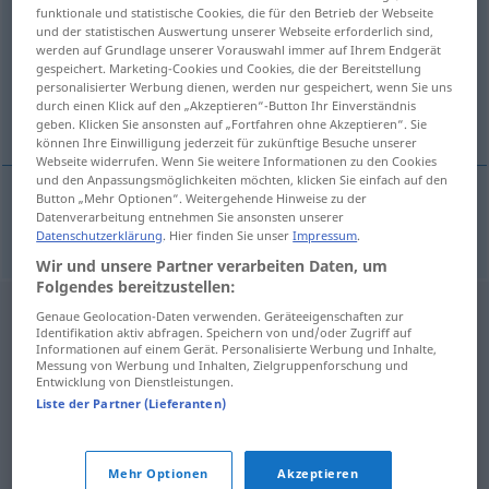
funktionale und statistische Cookies, die für den Betrieb der Webseite
und der statistischen Auswertung unserer Webseite erforderlich sind,
Übersicht aller Übersetzungen
werden auf Grundlage unserer Vorauswahl immer auf Ihrem Endgerät
(Für mehr Details die Übersetzung anklicken/antippen)
gespeichert. Marketing-Cookies und Cookies, die der Bereitstellung
personalisierter Werbung dienen, werden nur gespeichert, wenn Sie uns
durch einen Klick auf den „Akzeptieren“-Button Ihr Einverständnis
ionisieren
geben. Klicken Sie ansonsten auf „Fortfahren ohne Akzeptieren“. Sie
können Ihre Einwilligung jederzeit für zukünftige Besuche unserer
Webseite widerrufen. Wenn Sie weitere Informationen zu den Cookies
und den Anpassungsmöglichkeiten möchten, klicken Sie einfach auf den
Button „Mehr Optionen“. Weitergehende Hinweise zu der
Datenverarbeitung entnehmen Sie ansonsten unserer
ionisieren
ionizovat
Datenschutzerklärung
. Hier finden Sie unser
Impressum
.
Wir und unsere Partner verarbeiten Daten, um
Folgendes bereitzustellen:
Genaue Geolocation-Daten verwenden. Geräteeigenschaften zur
Identifikation aktiv abfragen. Speichern von und/oder Zugriff auf
Informationen auf einem Gerät. Personalisierte Werbung und Inhalte,
Messung von Werbung und Inhalten, Zielgruppenforschung und
Entwicklung von Dienstleistungen.
Liste der Partner (Lieferanten)
Mehr Optionen
Akzeptieren