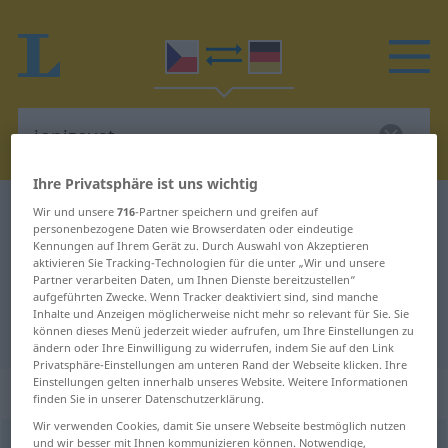
Ihre Privatsphäre ist uns wichtig
Tschechisch-Deutsch Wörterbuch
ionizovat
Wir und unsere
716
-Partner speichern und greifen auf
personenbezogene Daten wie Browserdaten oder eindeutige
Tschechisch-Deutsch Übersetzung
Kennungen auf Ihrem Gerät zu. Durch Auswahl von Akzeptieren
aktivieren Sie Tracking-Technologien für die unter „Wir und unsere
für "ionizovat"
Partner verarbeiten Daten, um Ihnen Dienste bereitzustellen“
aufgeführten Zwecke. Wenn Tracker deaktiviert sind, sind manche
Inhalte und Anzeigen möglicherweise nicht mehr so relevant für Sie. Sie
"ionizovat" Deutsch Übersetzung
können dieses Menü jederzeit wieder aufrufen, um Ihre Einstellungen zu
ändern oder Ihre Einwilligung zu widerrufen, indem Sie auf den Link
Privatsphäre-Einstellungen am unteren Rand der Webseite klicken. Ihre
Einstellungen gelten innerhalb unseres Website. Weitere Informationen
„ionizovat“
finden Sie in unserer Datenschutzerklärung.
Wir verwenden Cookies, damit Sie unsere Webseite bestmöglich nutzen
und wir besser mit Ihnen kommunizieren können. Notwendige,
ionizovat
[-nɪ-]
<
(im)pf
;
-zuji
>