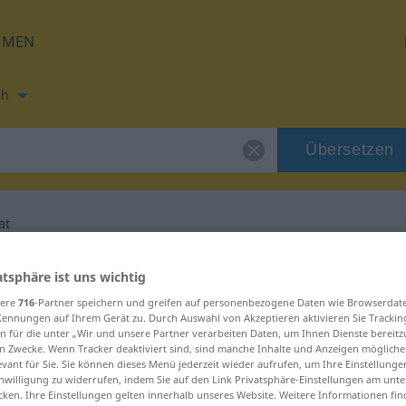
HMEN
ch
Übersetzen
at
ng für "inzultovat"
atsphäre ist uns wichtig
sere
716
-Partner speichern und greifen auf personenbezogene Daten wie Browserdat
Kennungen auf Ihrem Gerät zu. Durch Auswahl von Akzeptieren aktivieren Sie Trackin
ung
n für die unter „Wir und unsere Partner verarbeiten Daten, um Ihnen Dienste bereitz
n Zwecke. Wenn Tracker deaktiviert sind, sind manche Inhalte und Anzeigen mögliche
evant für Sie. Sie können dieses Menü jederzeit wieder aufrufen, um Ihre Einstellung
inwilligung zu widerrufen, indem Sie auf den Link Privatsphäre-Einstellungen am unt
cken. Ihre Einstellungen gelten innerhalb unseres Website. Weitere Informationen fin