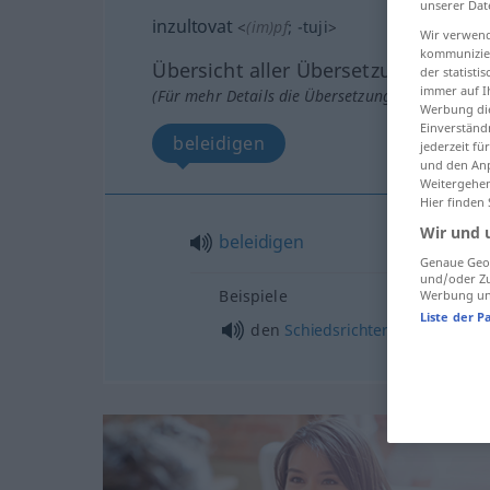
unserer Dat
inzultovat
<
(im)pf
;
-tuji
>
Wir verwend
kommunizier
Übersicht aller Übersetzungen
der statist
immer auf I
(Für mehr Details die Übersetzung anklicken/an
Werbung die
Einverständ
beleidigen
jederzeit f
und den Anp
Weitergehen
Hier finden
Wir und 
beleidigen
Genaue Geol
und/oder Zu
Beispiele
Werbung und
Liste der P
den
Schiedsrichter
beleidigen