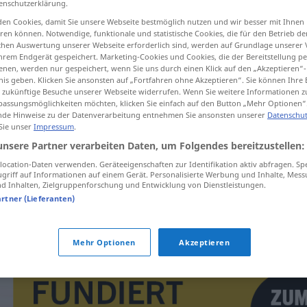
enschutzerklärung.
en Cookies, damit Sie unsere Webseite bestmöglich nutzen und wir besser mit Ihnen
en können. Notwendige, funktionale und statistische Cookies, die für den Betrieb d
ischen Auswertung unserer Webseite erforderlich sind, werden auf Grundlage unserer
hrem Endgerät gespeichert. Marketing-Cookies und Cookies, die der Bereitstellung per
tippen)
nen, werden nur gespeichert, wenn Sie uns durch einen Klick auf den „Akzeptieren“-
nis geben. Klicken Sie ansonsten auf „Fortfahren ohne Akzeptieren“. Sie können Ihre 
ür zukünftige Besuche unserer Webseite widerrufen. Wenn Sie weitere Informationen 
assungsmöglichkeiten möchten, klicken Sie einfach auf den Button „Mehr Optionen“
de Hinweise zu der Datenverarbeitung entnehmen Sie ansonsten unserer
Datenschut
 Sie unser
Impressum
.
unsere Partner verarbeiten Daten, um Folgendes bereitzustellen:
inzultovat
ocation-Daten verwenden. Geräteeigenschaften zur Identifikation aktiv abfragen. Sp
griff auf Informationen auf einem Gerät. Personalisierte Werbung und Inhalte, Mes
 Inhalten, Zielgruppenforschung und Entwicklung von Dienstleistungen.
artner (Lieferanten)
inzultovat rozhodčího
Mehr Optionen
Akzeptieren