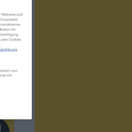
er Webseite und
 Vorauswahl
sonalisierter
Button Ihr
Einwilligung
zu den Cookies
.
zerklärung
.
eichern von
sung von