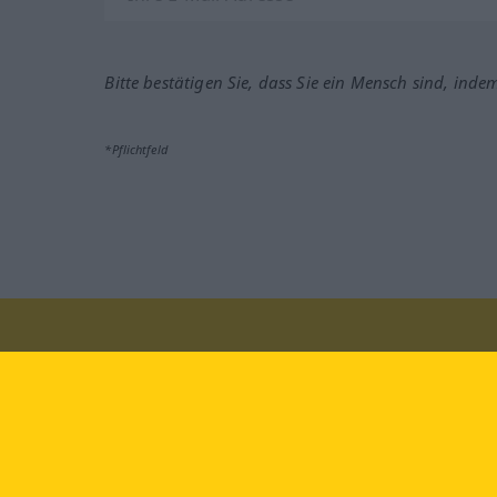
Bitte bestätigen Sie, dass Sie ein Mensch sind, inde
*Pflichtfeld
Besuchen Sie uns auf:
faceb