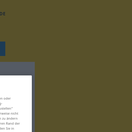
DE
en oder
g-
ustellen“
rweise nicht
en zu ändern
eren Rand der
den Sie in