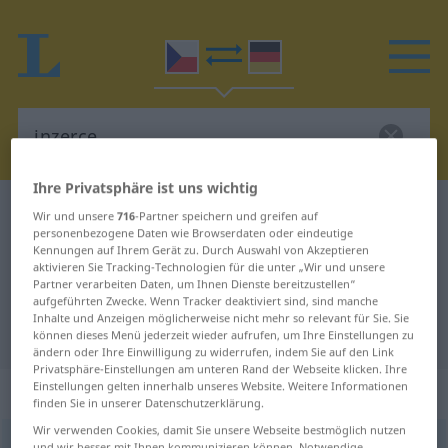
Ihre Privatsphäre ist uns wichtig
Tschechisch-Deutsch Wörterbuch
inzerce
Wir und unsere
716
-Partner speichern und greifen auf
personenbezogene Daten wie Browserdaten oder eindeutige
Tschechisch-Deutsch Übersetzung
Kennungen auf Ihrem Gerät zu. Durch Auswahl von Akzeptieren
aktivieren Sie Tracking-Technologien für die unter „Wir und unsere
für "inzerce"
Partner verarbeiten Daten, um Ihnen Dienste bereitzustellen“
aufgeführten Zwecke. Wenn Tracker deaktiviert sind, sind manche
Inhalte und Anzeigen möglicherweise nicht mehr so relevant für Sie. Sie
"inzerce" Deutsch Übersetzung
können dieses Menü jederzeit wieder aufrufen, um Ihre Einstellungen zu
ändern oder Ihre Einwilligung zu widerrufen, indem Sie auf den Link
Privatsphäre-Einstellungen am unteren Rand der Webseite klicken. Ihre
Einstellungen gelten innerhalb unseres Website. Weitere Informationen
„inzerce“
: feminin
finden Sie in unserer Datenschutzerklärung.
Wir verwenden Cookies, damit Sie unsere Webseite bestmöglich nutzen
inzerce
f
und wir besser mit Ihnen kommunizieren können. Notwendige,