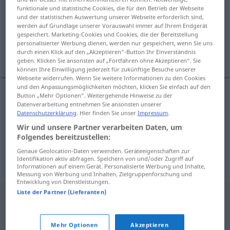
funktionale und statistische Cookies, die für den Betrieb der Webseite
und der statistischen Auswertung unserer Webseite erforderlich sind,
Übersicht aller Übersetzungen
werden auf Grundlage unserer Vorauswahl immer auf Ihrem Endgerät
(Für mehr Details die Übersetzung anklicken/antippen)
gespeichert. Marketing-Cookies und Cookies, die der Bereitstellung
personalisierter Werbung dienen, werden nur gespeichert, wenn Sie uns
durch einen Klick auf den „Akzeptieren“-Button Ihr Einverständnis
Inserierung, Anzeigenwerbung, Inserate
geben. Klicken Sie ansonsten auf „Fortfahren ohne Akzeptieren“. Sie
können Ihre Einwilligung jederzeit für zukünftige Besuche unserer
Webseite widerrufen. Wenn Sie weitere Informationen zu den Cookies
und den Anpassungsmöglichkeiten möchten, klicken Sie einfach auf den
Button „Mehr Optionen“. Weitergehende Hinweise zu der
Datenverarbeitung entnehmen Sie ansonsten unserer
Inserierung
f
inzerce
Datenschutzerklärung
. Hier finden Sie unser
Impressum
.
Wir und unsere Partner verarbeiten Daten, um
Anzeigenwerbung
f
inzerce
Folgendes bereitzustellen:
Genaue Geolocation-Daten verwenden. Geräteeigenschaften zur
Inserate
koll.
inzerce
PL
Identifikation aktiv abfragen. Speichern von und/oder Zugriff auf
Informationen auf einem Gerät. Personalisierte Werbung und Inhalte,
Messung von Werbung und Inhalten, Zielgruppenforschung und
Entwicklung von Dienstleistungen.
Liste der Partner (Lieferanten)
Mehr Optionen
Akzeptieren