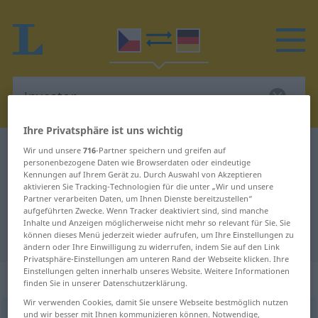
Ihre Privatsphäre ist uns wichtig
Tschechisch-Deutsch Wörterbuch
investor
Wir und unsere
716
-Partner speichern und greifen auf
personenbezogene Daten wie Browserdaten oder eindeutige
Tschechisch-Deutsch Übersetzung
Kennungen auf Ihrem Gerät zu. Durch Auswahl von Akzeptieren
aktivieren Sie Tracking-Technologien für die unter „Wir und unsere
für "investor"
Partner verarbeiten Daten, um Ihnen Dienste bereitzustellen“
aufgeführten Zwecke. Wenn Tracker deaktiviert sind, sind manche
Inhalte und Anzeigen möglicherweise nicht mehr so relevant für Sie. Sie
"investor" Deutsch Übersetzung
können dieses Menü jederzeit wieder aufrufen, um Ihre Einstellungen zu
ändern oder Ihre Einwilligung zu widerrufen, indem Sie auf den Link
Privatsphäre-Einstellungen am unteren Rand der Webseite klicken. Ihre
Einstellungen gelten innerhalb unseres Website. Weitere Informationen
„investor“
: maskulin
finden Sie in unserer Datenschutzerklärung.
Wir verwenden Cookies, damit Sie unsere Webseite bestmöglich nutzen
und wir besser mit Ihnen kommunizieren können. Notwendige,
investor
m
<
-ři
>