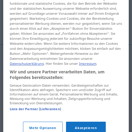
funktionale und statistische Cookies, die für den Betrieb der Webseite
und der statistischen Auswertung unserer Webseite erforderlich sind,
Übersicht aller Übersetzungen
werden auf Grundlage unserer Vorauswahl immer auf Ihrem Endgerät
(Für mehr Details die Übersetzung anklicken/antippen)
gespeichert. Marketing-Cookies und Cookies, die der Bereitstellung
personalisierter Werbung dienen, werden nur gespeichert, wenn Sie uns
durch einen Klick auf den „Akzeptieren“-Button Ihr Einverständnis
Investor
geben. Klicken Sie ansonsten auf „Fortfahren ohne Akzeptieren“. Sie
können Ihre Einwilligung jederzeit für zukünftige Besuche unserer
Webseite widerrufen. Wenn Sie weitere Informationen zu den Cookies
und den Anpassungsmöglichkeiten möchten, klicken Sie einfach auf den
Button „Mehr Optionen“. Weitergehende Hinweise zu der
Datenverarbeitung entnehmen Sie ansonsten unserer
Investor
m
investor
Datenschutzerklärung
. Hier finden Sie unser
Impressum
.
Wir und unsere Partner verarbeiten Daten, um
Folgendes bereitzustellen:
Genaue Geolocation-Daten verwenden. Geräteeigenschaften zur
Identifikation aktiv abfragen. Speichern von und/oder Zugriff auf
Informationen auf einem Gerät. Personalisierte Werbung und Inhalte,
Messung von Werbung und Inhalten, Zielgruppenforschung und
Entwicklung von Dienstleistungen.
Liste der Partner (Lieferanten)
Mehr Optionen
Akzeptieren