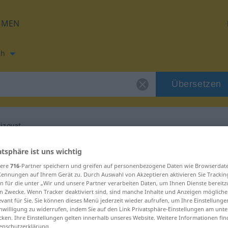
HMEN
ch
Übersetzen
izovat
ng für "inventarizovat"
atsphäre ist uns wichtig
sere
716
-Partner speichern und greifen auf personenbezogene Daten wie Browserdat
Kennungen auf Ihrem Gerät zu. Durch Auswahl von Akzeptieren aktivieren Sie Trackin
setzung
n für die unter „Wir und unsere Partner verarbeiten Daten, um Ihnen Dienste bereitz
n Zwecke. Wenn Tracker deaktiviert sind, sind manche Inhalte und Anzeigen mögliche
evant für Sie. Sie können dieses Menü jederzeit wieder aufrufen, um Ihre Einstellung
inwilligung zu widerrufen, indem Sie auf den Link Privatsphäre-Einstellungen am unt
cken. Ihre Einstellungen gelten innerhalb unseres Website. Weitere Informationen fin
enschutzerklärung.