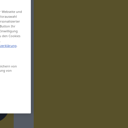
er Webseite und
 Vorauswahl
sonalisierter
Button Ihr
Einwilligung
zu den Cookies
.
zerklärung
.
eichern von
sung von