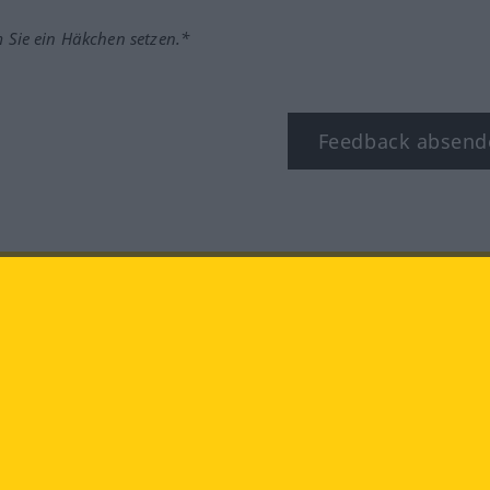
m Sie ein Häkchen setzen.*
Feedback absend
ook
YouTube
Instagram