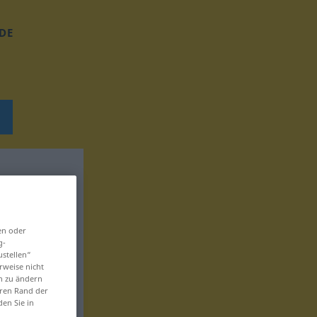
DE
en oder
g-
ustellen“
rweise nicht
en zu ändern
eren Rand der
den Sie in