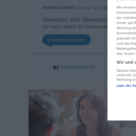
inventarizovat
<
(im)pf
>
(
z-
) (
za-
<
-zuji
>)
Wir verwend
kommunizier
der statist
Übersicht aller Übersetzungen
immer auf I
(Für mehr Details die Übersetzung anklicken/an
Werbung die
Einverständ
jederzeit f
inventarisieren
und den Anp
Weitergehen
Hier finden
Wir und 
inventarisieren
Genaue Geol
und/oder Zu
Werbung und
Liste der P