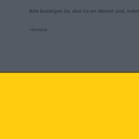
Bitte bestätigen Sie, dass Sie ein Mensch sind, inde
*Pflichtfeld
Besuchen Sie uns auf:
faceb
Langenscheidt