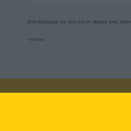
Bitte bestätigen Sie, dass Sie ein Mensch sind, inde
*Pflichtfeld
Besuchen Sie uns auf:
faceb