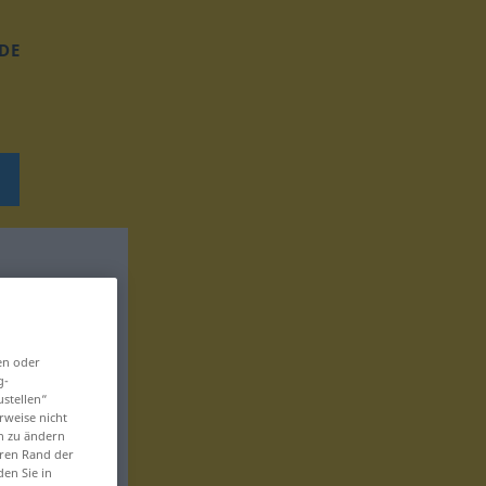
DE
en oder
g-
ustellen“
rweise nicht
en zu ändern
eren Rand der
den Sie in