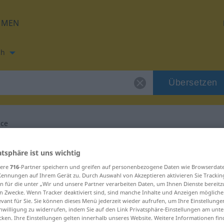
HMEN
ch
Übersetzen
nce
ung für "intervence"
atsphäre ist uns wichtig
sere
716
-Partner speichern und greifen auf personenbezogene Daten wie Browserdat
Kennungen auf Ihrem Gerät zu. Durch Auswahl von Akzeptieren aktivieren Sie Trackin
zung
n für die unter „Wir und unsere Partner verarbeiten Daten, um Ihnen Dienste bereitz
n Zwecke. Wenn Tracker deaktiviert sind, sind manche Inhalte und Anzeigen mögliche
evant für Sie. Sie können dieses Menü jederzeit wieder aufrufen, um Ihre Einstellung
inwilligung zu widerrufen, indem Sie auf den Link Privatsphäre-Einstellungen am unt
cken. Ihre Einstellungen gelten innerhalb unseres Website. Weitere Informationen fin