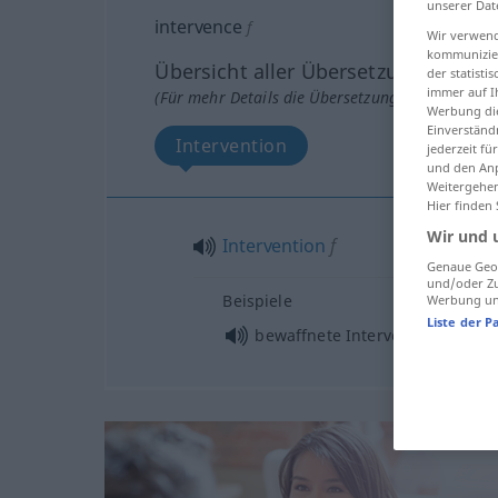
unserer Dat
intervence
f
Wir verwend
kommunizier
Übersicht aller Übersetzungen
der statist
immer auf I
(Für mehr Details die Übersetzung anklicken/an
Werbung die
Einverständ
Intervention
jederzeit f
und den Anp
Weitergehen
Hier finden
Wir und 
Intervention
f
Genaue Geol
und/oder Zu
Beispiele
Werbung und
Liste der P
bewaffnete Intervention