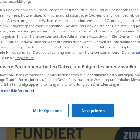
enschutzerklärung.
en Cookies, damit Sie unsere Webseite bestmöglich nutzen und wir besser mit Ihnen
en können. Notwendige, funktionale und statistische Cookies, die für den Betrieb d
ischen Auswertung unserer Webseite erforderlich sind, werden auf Grundlage unserer
hrem Endgerät gespeichert. Marketing-Cookies und Cookies, die der Bereitstellung per
tippen)
nen, werden nur gespeichert, wenn Sie uns durch einen Klick auf den „Akzeptieren“-
nis geben. Klicken Sie ansonsten auf „Fortfahren ohne Akzeptieren“. Sie können Ihre 
ür zukünftige Besuche unserer Webseite widerrufen. Wenn Sie weitere Informationen 
assungsmöglichkeiten möchten, klicken Sie einfach auf den Button „Mehr Optionen“
de Hinweise zu der Datenverarbeitung entnehmen Sie ansonsten unserer
Datenschut
 Sie unser
Impressum
.
unsere Partner verarbeiten Daten, um Folgendes bereitzustellen:
intervence
ocation-Daten verwenden. Geräteeigenschaften zur Identifikation aktiv abfragen. Sp
griff auf Informationen auf einem Gerät. Personalisierte Werbung und Inhalte, Mes
 Inhalten, Zielgruppenforschung und Entwicklung von Dienstleistungen.
artner (Lieferanten)
ozbrojená intervence
Mehr Optionen
Akzeptieren