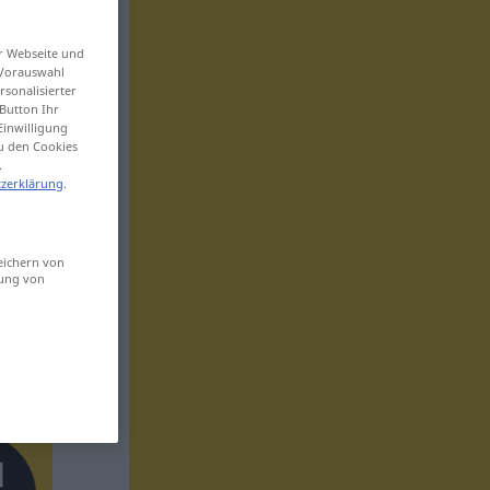
er Webseite und
 Vorauswahl
sonalisierter
Button Ihr
Einwilligung
zu den Cookies
.
zerklärung
.
eichern von
sung von