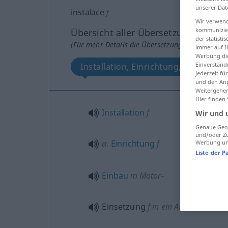
unserer Dat
instalace
f
Wir verwend
kommunizier
Übersicht aller Übersetzungen
der statist
(Für mehr Details die Übersetzung anklicken/an
immer auf I
Werbung die
Einverständ
Installation, Einrichtung, Einbau, E
jederzeit f
und den Anp
Weitergehen
Hier finden
Installation
f
Wir und 
Genaue Geol
und/oder Zu
a.
Einrichtung
f
Werbung und
Liste der P
Einbau
m
Motor-
Einsetzung
f
in ein Amt