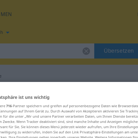
HMEN
ch
Übersetzen
e
ng für "instalace"
atsphäre ist uns wichtig
sere
716
-Partner speichern und greifen auf personenbezogene Daten wie Browserdat
ng
Kennungen auf Ihrem Gerät zu. Durch Auswahl von Akzeptieren aktivieren Sie Trackin
n für die unter „Wir und unsere Partner verarbeiten Daten, um Ihnen Dienste bereitz
n Zwecke. Wenn Tracker deaktiviert sind, sind manche Inhalte und Anzeigen mögliche
evant für Sie. Sie können dieses Menü jederzeit wieder aufrufen, um Ihre Einstellung
inwilligung zu widerrufen, indem Sie auf den Link Privatsphäre-Einstellungen am unt
cken. Ihre Einstellungen gelten innerhalb unseres Website. Weitere Informationen fin