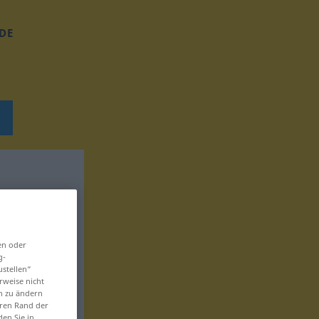
DE
en oder
g-
ustellen“
rweise nicht
en zu ändern
eren Rand der
den Sie in