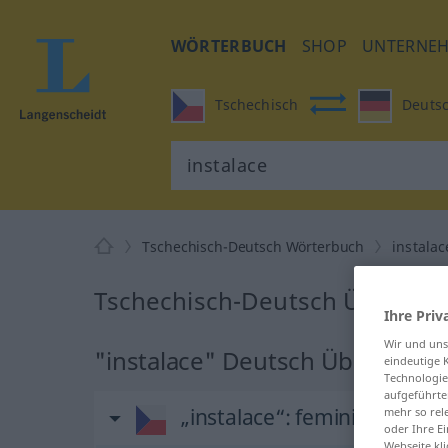
WÖRTERBUCH
SHOP
UNTERNE
Tschechisch
Deuts
Tschechisch-Deutsch Wörterbuch
instalac
Tschechisch-Deutsch Übersetzu
Ihre Priv
Wir und un
"instalace" Deutsch Übersetzu
eindeutige 
Technologie
aufgeführte
„instalace“
: feminin
mehr so rel
oder Ihre E
Webseite kli