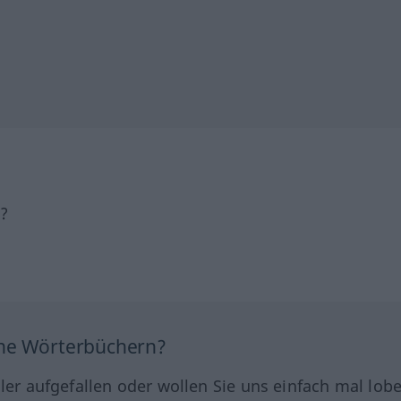
h?
ine Wörterbüchern?
hler aufgefallen oder wollen Sie uns einfach mal lob