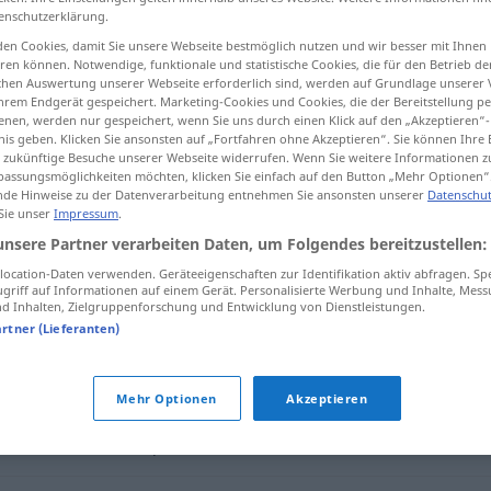
enschutzerklärung.
en Cookies, damit Sie unsere Webseite bestmöglich nutzen und wir besser mit Ihnen
en können. Notwendige, funktionale und statistische Cookies, die für den Betrieb d
ischen Auswertung unserer Webseite erforderlich sind, werden auf Grundlage unserer
tippen)
hrem Endgerät gespeichert. Marketing-Cookies und Cookies, die der Bereitstellung per
nen, werden nur gespeichert, wenn Sie uns durch einen Klick auf den „Akzeptieren“-
nis geben. Klicken Sie ansonsten auf „Fortfahren ohne Akzeptieren“. Sie können Ihre 
insetzung
ür zukünftige Besuche unserer Webseite widerrufen. Wenn Sie weitere Informationen 
assungsmöglichkeiten möchten, klicken Sie einfach auf den Button „Mehr Optionen“
de Hinweise zu der Datenverarbeitung entnehmen Sie ansonsten unserer
Datenschut
 Sie unser
Impressum
.
instalace
unsere Partner verarbeiten Daten, um Folgendes bereitzustellen:
ocation-Daten verwenden. Geräteeigenschaften zur Identifikation aktiv abfragen. Sp
griff auf Informationen auf einem Gerät. Personalisierte Werbung und Inhalte, Mes
instalace
 Inhalten, Zielgruppenforschung und Entwicklung von Dienstleistungen.
TECH
artner (Lieferanten)
instalace
Mehr Optionen
Akzeptieren
instalace