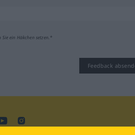
m Sie ein Häkchen setzen.*
Feedback absend
ook
YouTube
Instagram