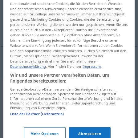
funktionale und statistische Cookies, die für den Betrieb der Webseite
und der statistischen Auswertung unserer Webseite erforderlich sind,
Übersicht aller Übersetzungen
werden auf Grundlage unserer Vorauswahl immer auf Ihrem Endgerät
(Für mehr Details die Übersetzung anklicken/antippen)
gespeichert. Marketing-Cookies und Cookies, die der Bereitstellung
personalisierter Werbung dienen, werden nur gespeichert, wenn Sie uns
durch einen Klick auf den „Akzeptieren“-Button Ihr Einverständnis
Inspektion
geben. Klicken Sie ansonsten auf „Fortfahren ohne Akzeptieren“. Sie
können Ihre Einwilligung jederzeit für zukünftige Besuche unserer
Webseite widerrufen. Wenn Sie weitere Informationen zu den Cookies
und den Anpassungsmöglichkeiten möchten, klicken Sie einfach auf den
Button „Mehr Optionen“. Weitergehende Hinweise zu der
Datenverarbeitung entnehmen Sie ansonsten unserer
Inspektion
f
inspekce
Datenschutzerklärung
. Hier finden Sie unser
Impressum
.
Wir und unsere Partner verarbeiten Daten, um
Folgendes bereitzustellen:
Genaue Geolocation-Daten verwenden. Geräteeigenschaften zur
Identifikation aktiv abfragen. Speichern von und/oder Zugriff auf
Informationen auf einem Gerät. Personalisierte Werbung und Inhalte,
Messung von Werbung und Inhalten, Zielgruppenforschung und
Entwicklung von Dienstleistungen.
Liste der Partner (Lieferanten)
Mehr Optionen
Akzeptieren