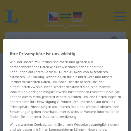
Ihre Privatsphäre ist uns wichtig
Tschechisch-Deutsch Wörterbuch
inspekce
Wir und unsere
716
-Partner speichern und greifen auf
personenbezogene Daten wie Browserdaten oder eindeutige
Tschechisch-Deutsch Übersetzung
Kennungen auf Ihrem Gerät zu. Durch Auswahl von Akzeptieren
aktivieren Sie Tracking-Technologien für die unter „Wir und unsere
für "inspekce"
Partner verarbeiten Daten, um Ihnen Dienste bereitzustellen“
aufgeführten Zwecke. Wenn Tracker deaktiviert sind, sind manche
Inhalte und Anzeigen möglicherweise nicht mehr so relevant für Sie. Sie
"inspekce" Deutsch Übersetzung
können dieses Menü jederzeit wieder aufrufen, um Ihre Einstellungen zu
ändern oder Ihre Einwilligung zu widerrufen, indem Sie auf den Link
Privatsphäre-Einstellungen am unteren Rand der Webseite klicken. Ihre
Einstellungen gelten innerhalb unseres Website. Weitere Informationen
„inspekce“
: feminin
finden Sie in unserer Datenschutzerklärung.
Wir verwenden Cookies, damit Sie unsere Webseite bestmöglich nutzen
und wir besser mit Ihnen kommunizieren können. Notwendige,
inspekce
f