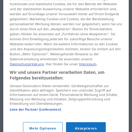
funktionale und statistische Cookies, die für den Betrieb der Webseite
inkriminovat
<
(im)pf
>
und der statistischen Auswertung unserer Webseite erforderlich sind,
werden auf Grundlage unserer Vorauswahl immer auf Ihrem Endgerät
gespeichert. Marketing-Cookies und Cookies, die der Bereitstellung
Übersicht aller Übersetzungen
personalisierter Werbung dienen, werden nur gespeichert, wenn Sie uns
(Für mehr Details die Übersetzung anklicken/antippen)
durch einen Klick auf den „Akzeptieren“-Button Ihr Einverständnis
geben. Klicken Sie ansonsten auf „Fortfahren ohne Akzeptieren“. Sie
können Ihre Einwilligung jederzeit für zukünftige Besuche unserer
inkriminieren, beschuldigen
Webseite widerrufen. Wenn Sie weitere Informationen zu den Cookies
und den Anpassungsmöglichkeiten möchten, klicken Sie einfach auf den
Button „Mehr Optionen“. Weitergehende Hinweise zu der
Datenverarbeitung entnehmen Sie ansonsten unserer
Datenschutzerklärung
. Hier finden Sie unser
Impressum
.
inkriminieren,
beschuldigen
inkriminovat
Wir und unsere Partner verarbeiten Daten, um
Folgendes bereitzustellen:
Genaue Geolocation-Daten verwenden. Geräteeigenschaften zur
Identifikation aktiv abfragen. Speichern von und/oder Zugriff auf
Informationen auf einem Gerät. Personalisierte Werbung und Inhalte,
Messung von Werbung und Inhalten, Zielgruppenforschung und
Entwicklung von Dienstleistungen.
Liste der Partner (Lieferanten)
Mehr Optionen
Akzeptieren