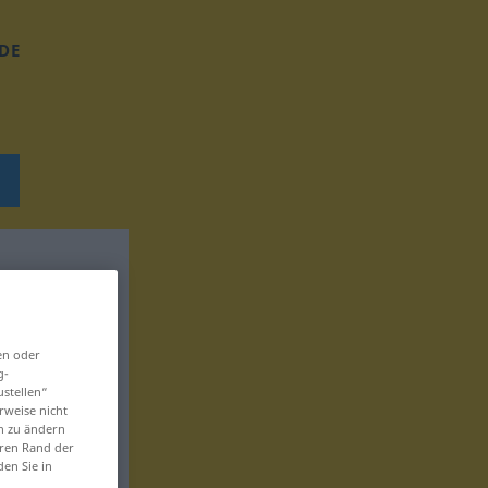
DE
en oder
g-
ustellen“
rweise nicht
en zu ändern
eren Rand der
den Sie in