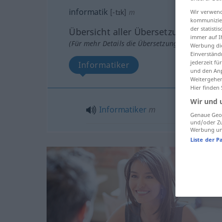
informatik
[-tɪk]
m
Wir verwend
kommunizier
der statist
Übersicht aller Übersetzungen
immer auf I
(Für mehr Details die Übersetzung anklicken/an
Werbung die
Einverständ
jederzeit f
Informatiker
und den Anp
Weitergehen
Hier finden
Wir und 
Informatiker
m
Genaue Geol
und/oder Zu
Werbung und
Liste der P