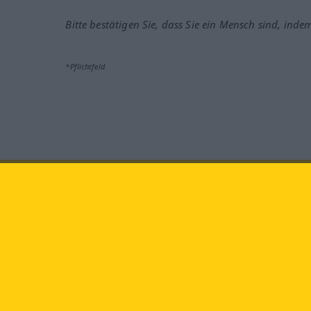
Bitte bestätigen Sie, dass Sie ein Mensch sind, inde
*Pflichtfeld
Besuchen Sie uns auf:
faceb
Langenscheidt