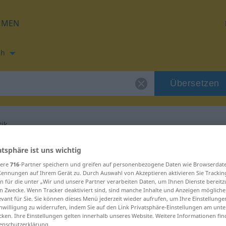
HMEN
ch
Übersetzen
tik
ung für "informatik"
atsphäre ist uns wichtig
sere
716
-Partner speichern und greifen auf personenbezogene Daten wie Browserdat
Kennungen auf Ihrem Gerät zu. Durch Auswahl von Akzeptieren aktivieren Sie Trackin
ung
n für die unter „Wir und unsere Partner verarbeiten Daten, um Ihnen Dienste bereitz
n Zwecke. Wenn Tracker deaktiviert sind, sind manche Inhalte und Anzeigen mögliche
evant für Sie. Sie können dieses Menü jederzeit wieder aufrufen, um Ihre Einstellung
inwilligung zu widerrufen, indem Sie auf den Link Privatsphäre-Einstellungen am unt
cken. Ihre Einstellungen gelten innerhalb unseres Website. Weitere Informationen fin
enschutzerklärung.