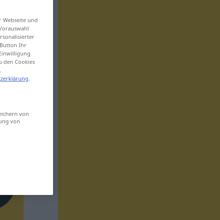
er Webseite und
 Vorauswahl
sonalisierter
Button Ihr
Einwilligung
zu den Cookies
.
zerklärung
.
eichern von
sung von