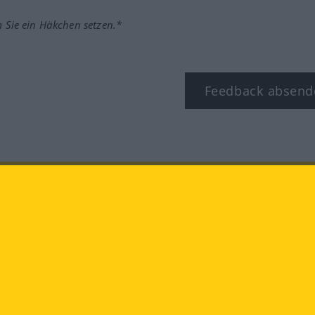
m Sie ein Häkchen setzen.*
Feedback absend
ook
YouTube
Instagram