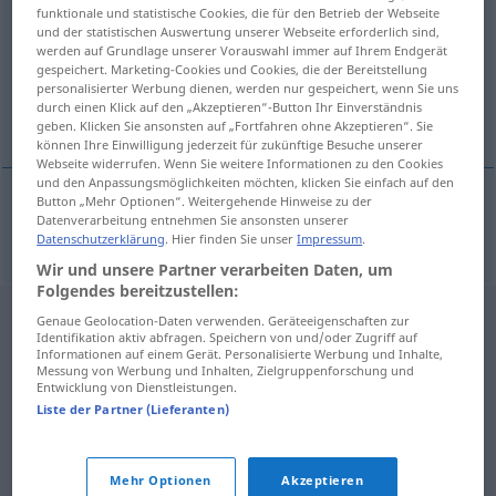
funktionale und statistische Cookies, die für den Betrieb der Webseite
und der statistischen Auswertung unserer Webseite erforderlich sind,
Übersicht aller Übersetzungen
werden auf Grundlage unserer Vorauswahl immer auf Ihrem Endgerät
(Für mehr Details die Übersetzung anklicken/antippen)
gespeichert. Marketing-Cookies und Cookies, die der Bereitstellung
personalisierter Werbung dienen, werden nur gespeichert, wenn Sie uns
durch einen Klick auf den „Akzeptieren“-Button Ihr Einverständnis
Imprägnierung
geben. Klicken Sie ansonsten auf „Fortfahren ohne Akzeptieren“. Sie
können Ihre Einwilligung jederzeit für zukünftige Besuche unserer
Webseite widerrufen. Wenn Sie weitere Informationen zu den Cookies
und den Anpassungsmöglichkeiten möchten, klicken Sie einfach auf den
Button „Mehr Optionen“. Weitergehende Hinweise zu der
Datenverarbeitung entnehmen Sie ansonsten unserer
Imprägnierung
f
impregnace
Datenschutzerklärung
. Hier finden Sie unser
Impressum
.
Wir und unsere Partner verarbeiten Daten, um
Folgendes bereitzustellen:
Genaue Geolocation-Daten verwenden. Geräteeigenschaften zur
Identifikation aktiv abfragen. Speichern von und/oder Zugriff auf
Informationen auf einem Gerät. Personalisierte Werbung und Inhalte,
Messung von Werbung und Inhalten, Zielgruppenforschung und
Entwicklung von Dienstleistungen.
Liste der Partner (Lieferanten)
Mehr Optionen
Akzeptieren