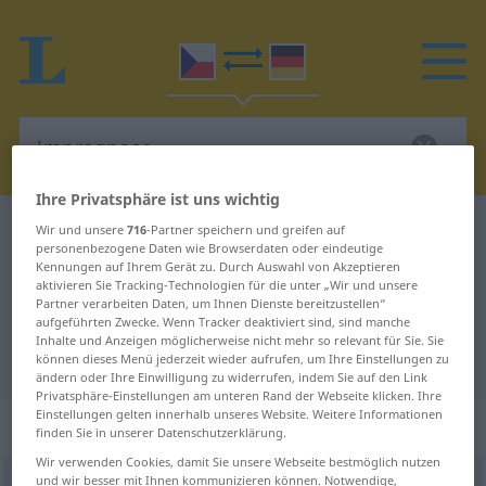
Ihre Privatsphäre ist uns wichtig
Tschechisch-Deutsch Wörterbuch
impregnace
Wir und unsere
716
-Partner speichern und greifen auf
personenbezogene Daten wie Browserdaten oder eindeutige
Tschechisch-Deutsch Übersetzung
Kennungen auf Ihrem Gerät zu. Durch Auswahl von Akzeptieren
aktivieren Sie Tracking-Technologien für die unter „Wir und unsere
für "impregnace"
Partner verarbeiten Daten, um Ihnen Dienste bereitzustellen“
aufgeführten Zwecke. Wenn Tracker deaktiviert sind, sind manche
Inhalte und Anzeigen möglicherweise nicht mehr so relevant für Sie. Sie
"impregnace" Deutsch Übersetzung
können dieses Menü jederzeit wieder aufrufen, um Ihre Einstellungen zu
ändern oder Ihre Einwilligung zu widerrufen, indem Sie auf den Link
Privatsphäre-Einstellungen am unteren Rand der Webseite klicken. Ihre
Einstellungen gelten innerhalb unseres Website. Weitere Informationen
„impregnace“
: feminin
finden Sie in unserer Datenschutzerklärung.
Wir verwenden Cookies, damit Sie unsere Webseite bestmöglich nutzen
und wir besser mit Ihnen kommunizieren können. Notwendige,
impregnace
f