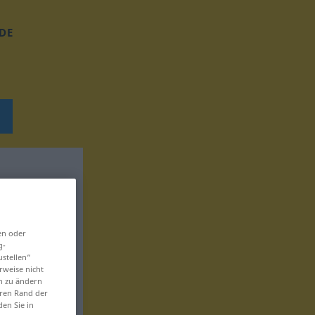
DE
en oder
g-
ustellen“
rweise nicht
en zu ändern
eren Rand der
den Sie in