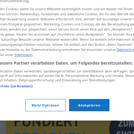
enschutzerklärung.
en Cookies, damit Sie unsere Webseite bestmöglich nutzen und wir besser mit Ihnen
en können. Notwendige, funktionale und statistische Cookies, die für den Betrieb d
ischen Auswertung unserer Webseite erforderlich sind, werden auf Grundlage unserer
hrem Endgerät gespeichert. Marketing-Cookies und Cookies, die der Bereitstellung per
tippen)
nen, werden nur gespeichert, wenn Sie uns durch einen Klick auf den „Akzeptieren“-
nis geben. Klicken Sie ansonsten auf „Fortfahren ohne Akzeptieren“. Sie können Ihre 
ür zukünftige Besuche unserer Webseite widerrufen. Wenn Sie weitere Informationen 
assungsmöglichkeiten möchten, klicken Sie einfach auf den Button „Mehr Optionen“
de Hinweise zu der Datenverarbeitung entnehmen Sie ansonsten unserer
Datenschut
 Sie unser
Impressum
.
unsere Partner verarbeiten Daten, um Folgendes bereitzustellen:
impotence
ocation-Daten verwenden. Geräteeigenschaften zur Identifikation aktiv abfragen. Sp
griff auf Informationen auf einem Gerät. Personalisierte Werbung und Inhalte, Mes
 Inhalten, Zielgruppenforschung und Entwicklung von Dienstleistungen.
impotence
artner (Lieferanten)
Mehr Optionen
Akzeptieren