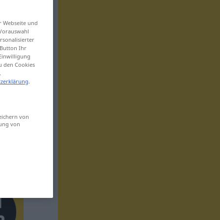
er Webseite und
 Vorauswahl
sonalisierter
Button Ihr
Einwilligung
zu den Cookies
.
zerklärung
.
eichern von
sung von