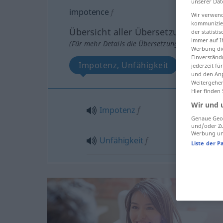
unserer Dat
impotence
f
Wir verwend
kommunizier
Übersicht aller Übersetzungen
der statist
immer auf I
(Für mehr Details die Übersetzung anklicken/an
Werbung die
Einverständ
Impotenz, Unfähigkeit
jederzeit f
und den Anp
Weitergehen
Hier finden
Wir und 
Impotenz
f
Genaue Geol
und/oder Zu
Werbung und
Unfähigkeit
f
Liste der P