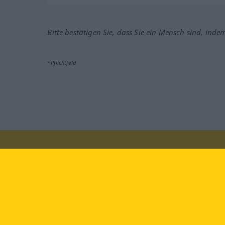
Bitte bestätigen Sie, dass Sie ein Mensch sind, inde
*Pflichtfeld
Besuchen Sie uns auf:
faceb