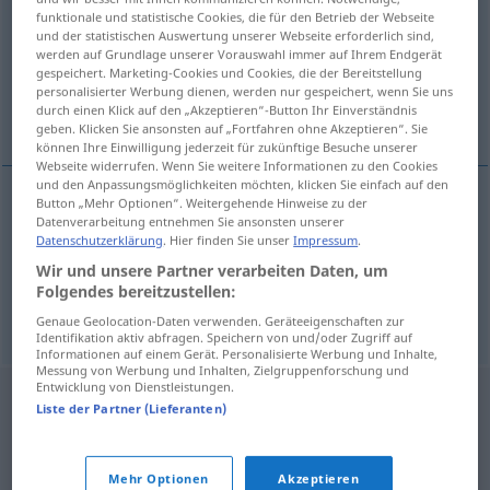
funktionale und statistische Cookies, die für den Betrieb der Webseite
und der statistischen Auswertung unserer Webseite erforderlich sind,
Übersicht aller Übersetzungen
werden auf Grundlage unserer Vorauswahl immer auf Ihrem Endgerät
(Für mehr Details die Übersetzung anklicken/antippen)
gespeichert. Marketing-Cookies und Cookies, die der Bereitstellung
personalisierter Werbung dienen, werden nur gespeichert, wenn Sie uns
durch einen Klick auf den „Akzeptieren“-Button Ihr Einverständnis
Import, Einfuhr
geben. Klicken Sie ansonsten auf „Fortfahren ohne Akzeptieren“. Sie
können Ihre Einwilligung jederzeit für zukünftige Besuche unserer
Webseite widerrufen. Wenn Sie weitere Informationen zu den Cookies
und den Anpassungsmöglichkeiten möchten, klicken Sie einfach auf den
Button „Mehr Optionen“. Weitergehende Hinweise zu der
Datenverarbeitung entnehmen Sie ansonsten unserer
Import
m
import
Datenschutzerklärung
. Hier finden Sie unser
Impressum
.
Wir und unsere Partner verarbeiten Daten, um
Einfuhr
f
import
Folgendes bereitzustellen:
Genaue Geolocation-Daten verwenden. Geräteeigenschaften zur
Identifikation aktiv abfragen. Speichern von und/oder Zugriff auf
Informationen auf einem Gerät. Personalisierte Werbung und Inhalte,
Messung von Werbung und Inhalten, Zielgruppenforschung und
Entwicklung von Dienstleistungen.
Liste der Partner (Lieferanten)
Mehr Optionen
Akzeptieren