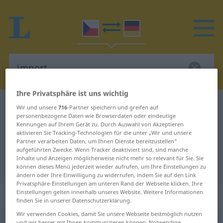
Ihre Privatsphäre ist uns wichtig
Tschechisch-Deutsch Wörterbuch
import
Wir und unsere
716
-Partner speichern und greifen auf
personenbezogene Daten wie Browserdaten oder eindeutige
Tschechisch-Deutsch Übersetzung
Kennungen auf Ihrem Gerät zu. Durch Auswahl von Akzeptieren
aktivieren Sie Tracking-Technologien für die unter „Wir und unsere
für "import"
Partner verarbeiten Daten, um Ihnen Dienste bereitzustellen“
aufgeführten Zwecke. Wenn Tracker deaktiviert sind, sind manche
Inhalte und Anzeigen möglicherweise nicht mehr so relevant für Sie. Sie
"import" Deutsch Übersetzung
können dieses Menü jederzeit wieder aufrufen, um Ihre Einstellungen zu
ändern oder Ihre Einwilligung zu widerrufen, indem Sie auf den Link
Privatsphäre-Einstellungen am unteren Rand der Webseite klicken. Ihre
Einstellungen gelten innerhalb unseres Website. Weitere Informationen
„import“
: maskulin
finden Sie in unserer Datenschutzerklärung.
Wir verwenden Cookies, damit Sie unsere Webseite bestmöglich nutzen
import
m
und wir besser mit Ihnen kommunizieren können. Notwendige,