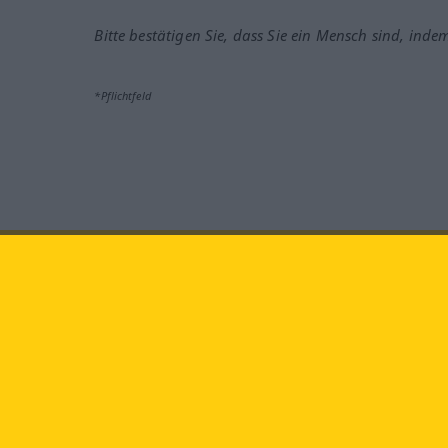
Bitte bestätigen Sie, dass Sie ein Mensch sind, inde
*Pflichtfeld
Besuchen Sie uns auf:
faceb
Langenscheidt