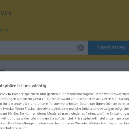
HMEN
ch
Übersetzen
vat
ung für "iluminovat"
atsphäre ist uns wichtig
sere
716
-Partner speichern und greifen auf personenbezogene Daten wie Browserdat
Kennungen auf Ihrem Gerät zu. Durch Auswahl von Akzeptieren aktivieren Sie Trackin
zung
n für die unter „Wir und unsere Partner verarbeiten Daten, um Ihnen Dienste bereitz
n Zwecke. Wenn Tracker deaktiviert sind, sind manche Inhalte und Anzeigen mögliche
evant für Sie. Sie können dieses Menü jederzeit wieder aufrufen, um Ihre Einstellung
inwilligung zu widerrufen, indem Sie auf den Link Privatsphäre-Einstellungen am unt
cken. Ihre Einstellungen gelten innerhalb unseres Website. Weitere Informationen fin
enschutzerklärung.