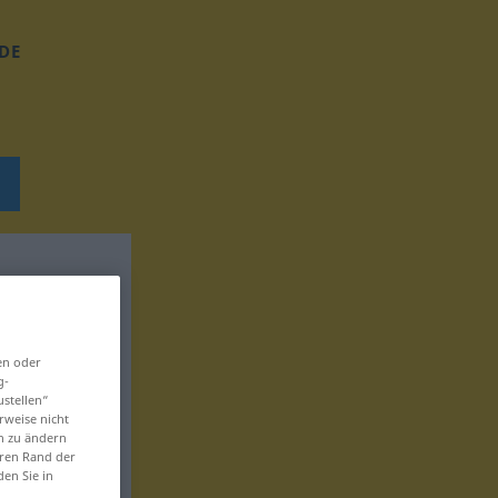
DE
en oder
g-
ustellen“
rweise nicht
en zu ändern
eren Rand der
den Sie in