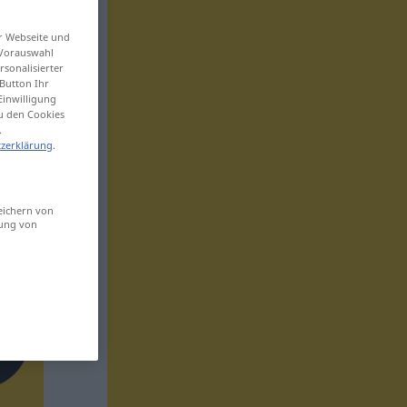
er Webseite und
 Vorauswahl
sonalisierter
Button Ihr
Einwilligung
zu den Cookies
.
zerklärung
.
eichern von
sung von