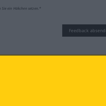
m Sie ein Häkchen setzen.*
Feedback absend
ook
YouTube
Instagram