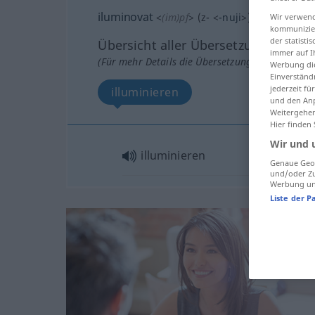
iluminovat
<
(im)pf
>
(
z-
<
-nuji
>)
Wir verwend
kommunizier
der statist
Übersicht aller Übersetzungen
immer auf I
(Für mehr Details die Übersetzung anklicken/an
Werbung die
Einverständ
jederzeit f
illuminieren
und den Anp
Weitergehen
Hier finden
Wir und 
illuminieren
Genaue Geol
und/oder Zu
Werbung und
Liste der P