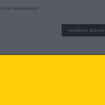
m Sie ein Häkchen setzen.*
Feedback absend
ook
YouTube
Instagram