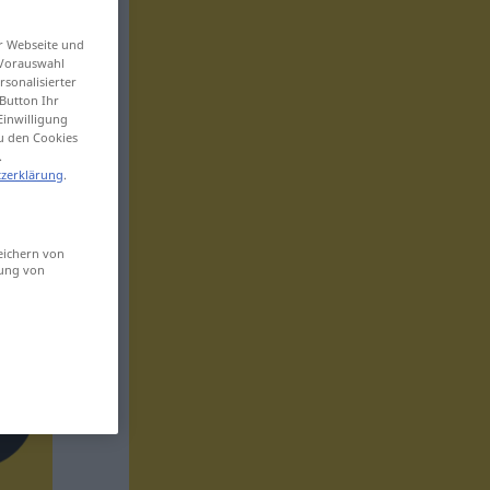
er Webseite und
 Vorauswahl
sonalisierter
Button Ihr
Einwilligung
zu den Cookies
.
zerklärung
.
eichern von
sung von