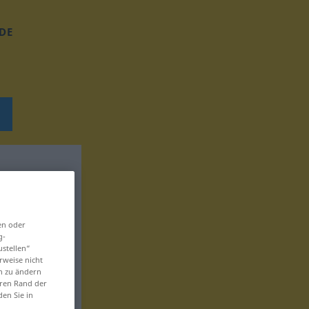
DE
en oder
g-
ustellen“
rweise nicht
en zu ändern
eren Rand der
den Sie in