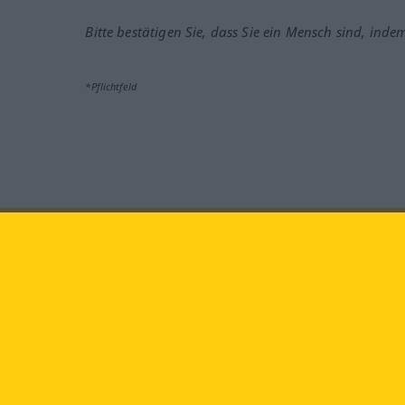
Bitte bestätigen Sie, dass Sie ein Mensch sind, inde
*Pflichtfeld
Besuchen Sie uns auf:
faceb
Langenscheidt