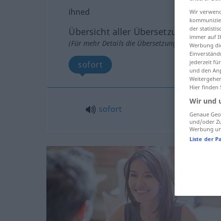
ihned
Wir verwend
kommunizier
der statist
Übersicht aller Übersetzungen
immer auf I
(Für mehr Details die Übersetzung anklicken/an
Werbung die
Einverständ
jederzeit f
sofort
und den Anp
Weitergehen
Hier finden
Wir und 
sofort
Genaue Geol
und/oder Zu
Werbung und
Liste der P