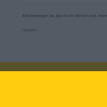
Bitte bestätigen Sie, dass Sie ein Mensch sind, inde
*Pflichtfeld
Besuchen Sie uns auf:
faceb