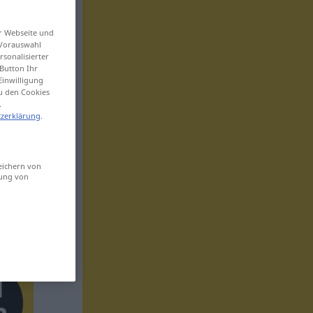
er Webseite und
 Vorauswahl
sonalisierter
Button Ihr
Einwilligung
zu den Cookies
.
zerklärung
.
eichern von
sung von