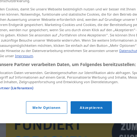
enschutzerklärung.
en Cookies, damit Sie unsere Webseite bestmöglich nutzen und wir besser mit Ihnen
en können. Notwendige, funktionale und statistische Cookies, die für den Betrieb d
ischen Auswertung unserer Webseite erforderlich sind, werden auf Grundlage unserer
hrem Endgerät gespeichert. Marketing-Cookies und Cookies, die der Bereitstellung per
tippen)
nen, werden nur gespeichert, wenn Sie uns durch einen Klick auf den „Akzeptieren“-
nis geben. Klicken Sie ansonsten auf „Fortfahren ohne Akzeptieren“. Sie können Ihre 
ür zukünftige Besuche unserer Webseite widerrufen. Wenn Sie weitere Informationen 
assungsmöglichkeiten möchten, klicken Sie einfach auf den Button „Mehr Optionen“
de Hinweise zu der Datenverarbeitung entnehmen Sie ansonsten unserer
Datenschut
 Sie unser
Impressum
.
unsere Partner verarbeiten Daten, um Folgendes bereitzustellen:
ignorovat
ocation-Daten verwenden. Geräteeigenschaften zur Identifikation aktiv abfragen. Sp
griff auf Informationen auf einem Gerät. Personalisierte Werbung und Inhalte, Mes
 Inhalten, Zielgruppenforschung und Entwicklung von Dienstleistungen.
ignorovat
EDV
artner (Lieferanten)
Mehr Optionen
Akzeptieren