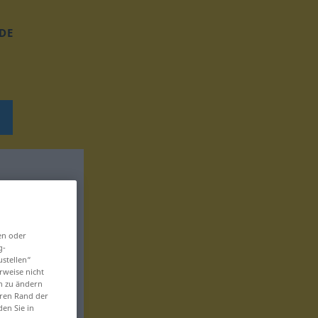
DE
en oder
g-
ustellen“
rweise nicht
en zu ändern
eren Rand der
den Sie in