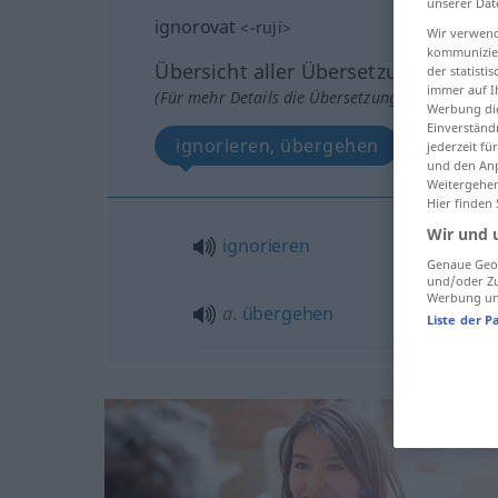
unserer Dat
ignorovat
<
-ruji
>
Wir verwend
kommunizier
Übersicht aller Übersetzungen
der statist
immer auf I
(Für mehr Details die Übersetzung anklicken/an
Werbung die
Einverständ
ignorieren, übergehen
jederzeit f
und den Anp
Weitergehen
Hier finden
Wir und 
ignorieren
Genaue Geol
und/oder Zu
Werbung und
a.
übergehen
Liste der P