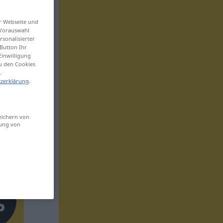
er Webseite und
 Vorauswahl
sonalisierter
Button Ihr
Einwilligung
zu den Cookies
.
zerklärung
.
eichern von
sung von