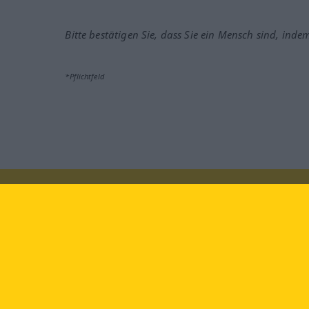
Bitte bestätigen Sie, dass Sie ein Mensch sind, inde
*Pflichtfeld
Besuchen Sie uns auf:
faceb