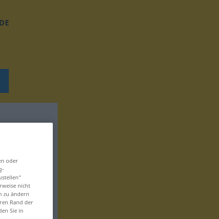
DE
en oder
g-
ustellen“
rweise nicht
en zu ändern
eren Rand der
den Sie in