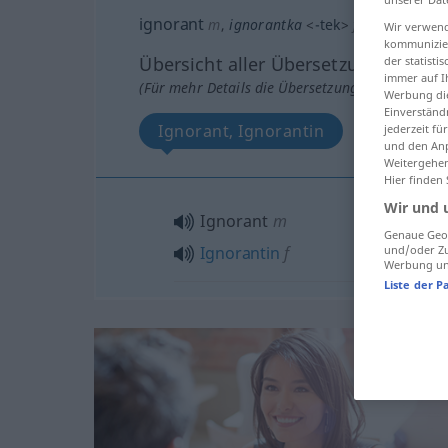
ignorant
m
,
ignorantka
<
-tek
>
f
Wir verwend
kommunizier
Übersicht aller Übersetzungen
der statist
immer auf I
(Für mehr Details die Übersetzung anklicken/an
Werbung die
Einverständ
Ignorant, Ignorantin
jederzeit f
und den Anp
Weitergehen
Hier finden
Wir und 
Ignorant
m
Genaue Geol
und/oder Zu
Ignorantin
f
Werbung und
Liste der P