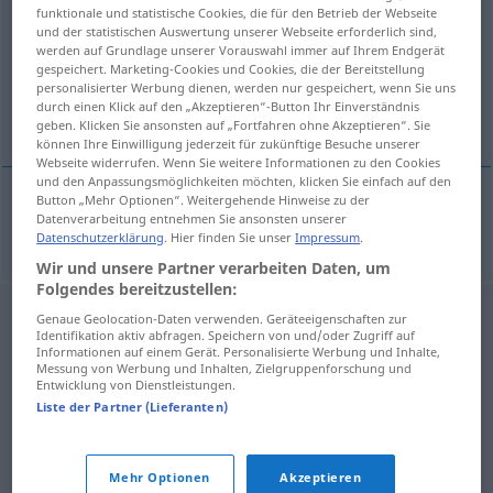
funktionale und statistische Cookies, die für den Betrieb der Webseite
und der statistischen Auswertung unserer Webseite erforderlich sind,
Übersicht aller Übersetzungen
werden auf Grundlage unserer Vorauswahl immer auf Ihrem Endgerät
(Für mehr Details die Übersetzung anklicken/antippen)
gespeichert. Marketing-Cookies und Cookies, die der Bereitstellung
personalisierter Werbung dienen, werden nur gespeichert, wenn Sie uns
durch einen Klick auf den „Akzeptieren“-Button Ihr Einverständnis
Idol
geben. Klicken Sie ansonsten auf „Fortfahren ohne Akzeptieren“. Sie
können Ihre Einwilligung jederzeit für zukünftige Besuche unserer
Webseite widerrufen. Wenn Sie weitere Informationen zu den Cookies
und den Anpassungsmöglichkeiten möchten, klicken Sie einfach auf den
Button „Mehr Optionen“. Weitergehende Hinweise zu der
Datenverarbeitung entnehmen Sie ansonsten unserer
Idol
n
idol
Datenschutzerklärung
. Hier finden Sie unser
Impressum
.
Wir und unsere Partner verarbeiten Daten, um
Folgendes bereitzustellen:
Genaue Geolocation-Daten verwenden. Geräteeigenschaften zur
Identifikation aktiv abfragen. Speichern von und/oder Zugriff auf
Informationen auf einem Gerät. Personalisierte Werbung und Inhalte,
Messung von Werbung und Inhalten, Zielgruppenforschung und
Entwicklung von Dienstleistungen.
Liste der Partner (Lieferanten)
Mehr Optionen
Akzeptieren