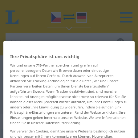
Ihre Privatsphäre ist uns wichtig
Tschechisch-Deutsch Wörterbuch
idol
Wir und unsere
716
-Partner speichern und greifen auf
personenbezogene Daten wie Browserdaten oder eindeutige
Tschechisch-Deutsch Übersetzung
Kennungen auf Ihrem Gerät zu. Durch Auswahl von Akzeptieren
aktivieren Sie Tracking-Technologien für die unter „Wir und unsere
für "idol"
Partner verarbeiten Daten, um Ihnen Dienste bereitzustellen“
aufgeführten Zwecke. Wenn Tracker deaktiviert sind, sind manche
Inhalte und Anzeigen möglicherweise nicht mehr so relevant für Sie. Sie
"idol" Deutsch Übersetzung
können dieses Menü jederzeit wieder aufrufen, um Ihre Einstellungen zu
ändern oder Ihre Einwilligung zu widerrufen, indem Sie auf den Link
Privatsphäre-Einstellungen am unteren Rand der Webseite klicken. Ihre
Einstellungen gelten innerhalb unseres Website. Weitere Informationen
„idol“
: maskulin
finden Sie in unserer Datenschutzerklärung.
Wir verwenden Cookies, damit Sie unsere Webseite bestmöglich nutzen
und wir besser mit Ihnen kommunizieren können. Notwendige,
idol
m