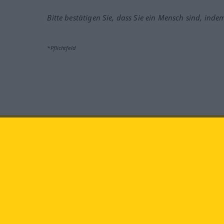
Bitte bestätigen Sie, dass Sie ein Mensch sind, inde
*Pflichtfeld
Besuchen Sie uns auf:
faceb
Langenscheidt