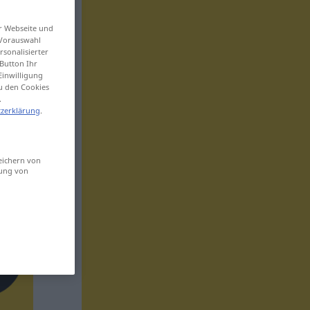
er Webseite und
 Vorauswahl
sonalisierter
Button Ihr
Einwilligung
zu den Cookies
.
zerklärung
.
eichern von
sung von