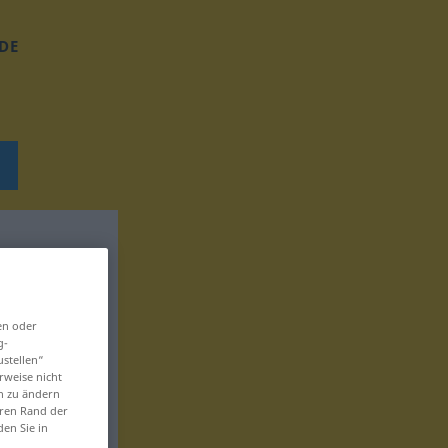
DE
en oder
g-
ustellen“
rweise nicht
en zu ändern
eren Rand der
den Sie in