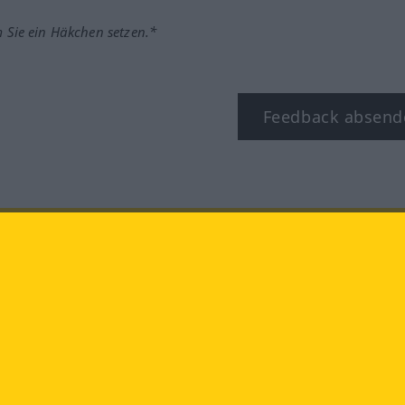
m Sie ein Häkchen setzen.*
Feedback absend
ook
YouTube
Instagram