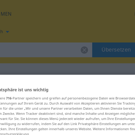
HMEN
ch
Übersetzen
ung für "idiom"
atsphäre ist uns wichtig
sere
716
-Partner speichern und greifen auf personenbezogene Daten wie Browserdat
Kennungen auf Ihrem Gerät zu. Durch Auswahl von Akzeptieren aktivieren Sie Trackin
n für die unter „Wir und unsere Partner verarbeiten Daten, um Ihnen Dienste bereitz
n Zwecke. Wenn Tracker deaktiviert sind, sind manche Inhalte und Anzeigen mögliche
evant für Sie. Sie können dieses Menü jederzeit wieder aufrufen, um Ihre Einstellung
inwilligung zu widerrufen, indem Sie auf den Link Privatsphäre-Einstellungen am unt
cken. Ihre Einstellungen gelten innerhalb unseres Website. Weitere Informationen fin
enschutzerklärung.