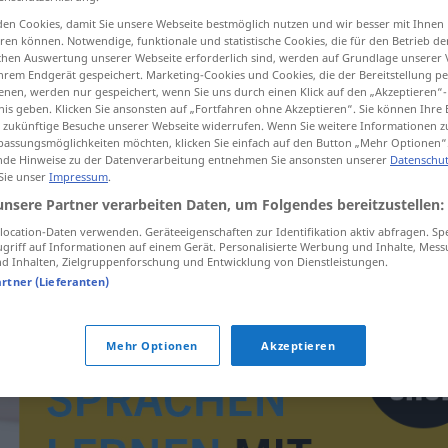
en Cookies, damit Sie unsere Webseite bestmöglich nutzen und wir besser mit Ihnen
en können. Notwendige, funktionale und statistische Cookies, die für den Betrieb d
ischen Auswertung unserer Webseite erforderlich sind, werden auf Grundlage unserer
hrem Endgerät gespeichert. Marketing-Cookies und Cookies, die der Bereitstellung per
tippen)
nen, werden nur gespeichert, wenn Sie uns durch einen Klick auf den „Akzeptieren“-
nis geben. Klicken Sie ansonsten auf „Fortfahren ohne Akzeptieren“. Sie können Ihre 
ür zukünftige Besuche unserer Webseite widerrufen. Wenn Sie weitere Informationen 
assungsmöglichkeiten möchten, klicken Sie einfach auf den Button „Mehr Optionen“
de Hinweise zu der Datenverarbeitung entnehmen Sie ansonsten unserer
Datenschut
 Sie unser
Impressum
.
unsere Partner verarbeiten Daten, um Folgendes bereitzustellen:
g
idiom
ocation-Daten verwenden. Geräteeigenschaften zur Identifikation aktiv abfragen. Sp
griff auf Informationen auf einem Gerät. Personalisierte Werbung und Inhalte, Mes
 Inhalten, Zielgruppenforschung und Entwicklung von Dienstleistungen.
artner (Lieferanten)
Mehr Optionen
Akzeptieren