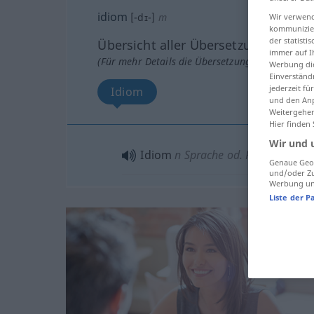
idiom
[-dɪ-]
m
Wir verwend
kommunizier
der statist
Übersicht aller Übersetzungen
immer auf I
(Für mehr Details die Übersetzung anklicken/an
Werbung die
Einverständ
jederzeit f
Idiom
und den Anp
Weitergehen
Hier finden
Wir und 
Idiom
n
Sprache od. Redewendun
Genaue Geol
und/oder Zu
Werbung und
Liste der P