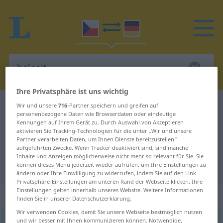
Ihre Privatsphäre ist uns wichtig
Tschechisch-Deutsch Wörterbuch
halasit
Wir und unsere
716
-Partner speichern und greifen auf
personenbezogene Daten wie Browserdaten oder eindeutige
Tschechisch-Deutsch Übersetzung
Kennungen auf Ihrem Gerät zu. Durch Auswahl von Akzeptieren
aktivieren Sie Tracking-Technologien für die unter „Wir und unsere
für "halasit"
Partner verarbeiten Daten, um Ihnen Dienste bereitzustellen“
aufgeführten Zwecke. Wenn Tracker deaktiviert sind, sind manche
Inhalte und Anzeigen möglicherweise nicht mehr so relevant für Sie. Sie
"halasit" Deutsch Übersetzung
können dieses Menü jederzeit wieder aufrufen, um Ihre Einstellungen zu
ändern oder Ihre Einwilligung zu widerrufen, indem Sie auf den Link
Privatsphäre-Einstellungen am unteren Rand der Webseite klicken. Ihre
Einstellungen gelten innerhalb unseres Website. Weitere Informationen
„halasit“
finden Sie in unserer Datenschutzerklärung.
Wir verwenden Cookies, damit Sie unsere Webseite bestmöglich nutzen
und wir besser mit Ihnen kommunizieren können. Notwendige,
halasit
(
za-
)