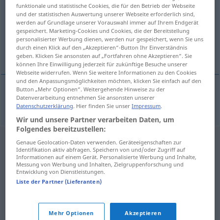
funktionale und statistische Cookies, die für den Betrieb der Webseite
und der statistischen Auswertung unserer Webseite erforderlich sind,
Übersicht aller Übersetzungen
werden auf Grundlage unserer Vorauswahl immer auf Ihrem Endgerät
(Für mehr Details die Übersetzung anklicken/antippen)
gespeichert. Marketing-Cookies und Cookies, die der Bereitstellung
personalisierter Werbung dienen, werden nur gespeichert, wenn Sie uns
durch einen Klick auf den „Akzeptieren“-Button Ihr Einverständnis
lärmen
geben. Klicken Sie ansonsten auf „Fortfahren ohne Akzeptieren“. Sie
können Ihre Einwilligung jederzeit für zukünftige Besuche unserer
Webseite widerrufen. Wenn Sie weitere Informationen zu den Cookies
und den Anpassungsmöglichkeiten möchten, klicken Sie einfach auf den
Button „Mehr Optionen“. Weitergehende Hinweise zu der
Datenverarbeitung entnehmen Sie ansonsten unserer
lärmen
halasit
Datenschutzerklärung
. Hier finden Sie unser
Impressum
.
Wir und unsere Partner verarbeiten Daten, um
Folgendes bereitzustellen:
Genaue Geolocation-Daten verwenden. Geräteeigenschaften zur
Identifikation aktiv abfragen. Speichern von und/oder Zugriff auf
Informationen auf einem Gerät. Personalisierte Werbung und Inhalte,
Messung von Werbung und Inhalten, Zielgruppenforschung und
Entwicklung von Dienstleistungen.
Liste der Partner (Lieferanten)
Mehr Optionen
Akzeptieren