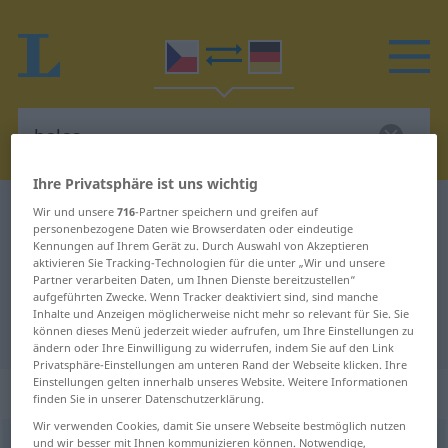
Ihre Privatsphäre ist uns wichtig
Tschechisch-Deutsch Wörterbuch
halas
Wir und unsere
716
-Partner speichern und greifen auf
personenbezogene Daten wie Browserdaten oder eindeutige
Tschechisch-Deutsch Übersetzung
Kennungen auf Ihrem Gerät zu. Durch Auswahl von Akzeptieren
aktivieren Sie Tracking-Technologien für die unter „Wir und unsere
für "halas"
Partner verarbeiten Daten, um Ihnen Dienste bereitzustellen“
aufgeführten Zwecke. Wenn Tracker deaktiviert sind, sind manche
Inhalte und Anzeigen möglicherweise nicht mehr so relevant für Sie. Sie
"halas" Deutsch Übersetzung
können dieses Menü jederzeit wieder aufrufen, um Ihre Einstellungen zu
ändern oder Ihre Einwilligung zu widerrufen, indem Sie auf den Link
Privatsphäre-Einstellungen am unteren Rand der Webseite klicken. Ihre
Einstellungen gelten innerhalb unseres Website. Weitere Informationen
„halas“
: maskulin
finden Sie in unserer Datenschutzerklärung.
Wir verwenden Cookies, damit Sie unsere Webseite bestmöglich nutzen
und wir besser mit Ihnen kommunizieren können. Notwendige,
halas
m
<
6. -u/-e
>