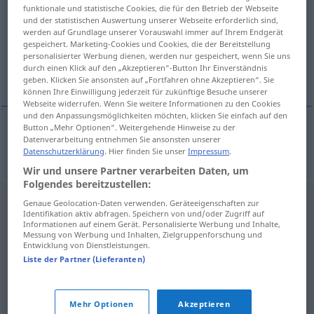
funktionale und statistische Cookies, die für den Betrieb der Webseite
und der statistischen Auswertung unserer Webseite erforderlich sind,
Übersicht aller Übersetzungen
werden auf Grundlage unserer Vorauswahl immer auf Ihrem Endgerät
(Für mehr Details die Übersetzung anklicken/antippen)
gespeichert. Marketing-Cookies und Cookies, die der Bereitstellung
personalisierter Werbung dienen, werden nur gespeichert, wenn Sie uns
durch einen Klick auf den „Akzeptieren“-Button Ihr Einverständnis
Lärm
geben. Klicken Sie ansonsten auf „Fortfahren ohne Akzeptieren“. Sie
können Ihre Einwilligung jederzeit für zukünftige Besuche unserer
Webseite widerrufen. Wenn Sie weitere Informationen zu den Cookies
und den Anpassungsmöglichkeiten möchten, klicken Sie einfach auf den
Button „Mehr Optionen“. Weitergehende Hinweise zu der
Datenverarbeitung entnehmen Sie ansonsten unserer
Lärm
m
halas
Datenschutzerklärung
. Hier finden Sie unser
Impressum
.
Wir und unsere Partner verarbeiten Daten, um
Folgendes bereitzustellen:
Genaue Geolocation-Daten verwenden. Geräteeigenschaften zur
Identifikation aktiv abfragen. Speichern von und/oder Zugriff auf
Informationen auf einem Gerät. Personalisierte Werbung und Inhalte,
Messung von Werbung und Inhalten, Zielgruppenforschung und
Entwicklung von Dienstleistungen.
Liste der Partner (Lieferanten)
Mehr Optionen
Akzeptieren