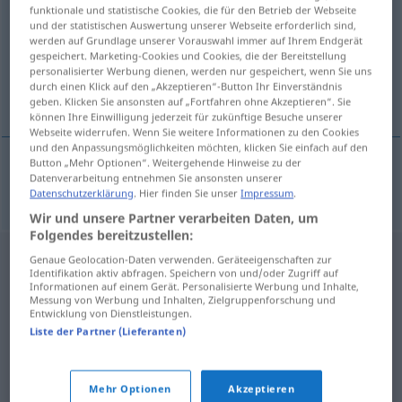
funktionale und statistische Cookies, die für den Betrieb der Webseite
und der statistischen Auswertung unserer Webseite erforderlich sind,
Übersicht aller Übersetzungen
werden auf Grundlage unserer Vorauswahl immer auf Ihrem Endgerät
(Für mehr Details die Übersetzung anklicken/antippen)
gespeichert. Marketing-Cookies und Cookies, die der Bereitstellung
personalisierter Werbung dienen, werden nur gespeichert, wenn Sie uns
durch einen Klick auf den „Akzeptieren“-Button Ihr Einverständnis
Hellebarde
geben. Klicken Sie ansonsten auf „Fortfahren ohne Akzeptieren“. Sie
können Ihre Einwilligung jederzeit für zukünftige Besuche unserer
Webseite widerrufen. Wenn Sie weitere Informationen zu den Cookies
und den Anpassungsmöglichkeiten möchten, klicken Sie einfach auf den
Button „Mehr Optionen“. Weitergehende Hinweise zu der
Datenverarbeitung entnehmen Sie ansonsten unserer
Hellebarde
f
halapartna
Datenschutzerklärung
. Hier finden Sie unser
Impressum
.
Wir und unsere Partner verarbeiten Daten, um
Folgendes bereitzustellen:
Genaue Geolocation-Daten verwenden. Geräteeigenschaften zur
Identifikation aktiv abfragen. Speichern von und/oder Zugriff auf
Informationen auf einem Gerät. Personalisierte Werbung und Inhalte,
Messung von Werbung und Inhalten, Zielgruppenforschung und
Entwicklung von Dienstleistungen.
Liste der Partner (Lieferanten)
Mehr Optionen
Akzeptieren