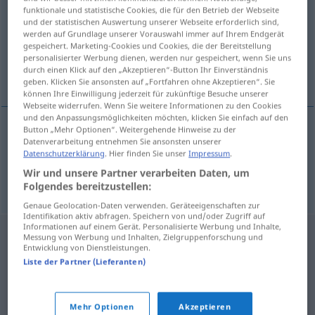
funktionale und statistische Cookies, die für den Betrieb der Webseite
und der statistischen Auswertung unserer Webseite erforderlich sind,
Übersicht aller Übersetzungen
werden auf Grundlage unserer Vorauswahl immer auf Ihrem Endgerät
(Für mehr Details die Übersetzung anklicken/antippen)
gespeichert. Marketing-Cookies und Cookies, die der Bereitstellung
personalisierter Werbung dienen, werden nur gespeichert, wenn Sie uns
durch einen Klick auf den „Akzeptieren“-Button Ihr Einverständnis
Weißbuche, Hainbuche
geben. Klicken Sie ansonsten auf „Fortfahren ohne Akzeptieren“. Sie
können Ihre Einwilligung jederzeit für zukünftige Besuche unserer
Webseite widerrufen. Wenn Sie weitere Informationen zu den Cookies
und den Anpassungsmöglichkeiten möchten, klicken Sie einfach auf den
Button „Mehr Optionen“. Weitergehende Hinweise zu der
Datenverarbeitung entnehmen Sie ansonsten unserer
Weißbuche
f
habr
Datenschutzerklärung
. Hier finden Sie unser
Impressum
.
Wir und unsere Partner verarbeiten Daten, um
Hainbuche
f
habr
Folgendes bereitzustellen:
Genaue Geolocation-Daten verwenden. Geräteeigenschaften zur
Identifikation aktiv abfragen. Speichern von und/oder Zugriff auf
Informationen auf einem Gerät. Personalisierte Werbung und Inhalte,
Messung von Werbung und Inhalten, Zielgruppenforschung und
Entwicklung von Dienstleistungen.
Liste der Partner (Lieferanten)
Mehr Optionen
Akzeptieren