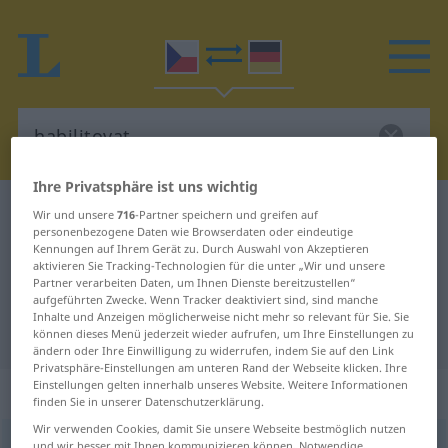
Ihre Privatsphäre ist uns wichtig
Tschechisch-Deutsch Wörterbuch
habilitovat
Wir und unsere
716
-Partner speichern und greifen auf
personenbezogene Daten wie Browserdaten oder eindeutige
Tschechisch-Deutsch Übersetzung
Kennungen auf Ihrem Gerät zu. Durch Auswahl von Akzeptieren
aktivieren Sie Tracking-Technologien für die unter „Wir und unsere
für "habilitovat"
Partner verarbeiten Daten, um Ihnen Dienste bereitzustellen“
aufgeführten Zwecke. Wenn Tracker deaktiviert sind, sind manche
Inhalte und Anzeigen möglicherweise nicht mehr so relevant für Sie. Sie
"habilitovat" Deutsch Übersetzung
können dieses Menü jederzeit wieder aufrufen, um Ihre Einstellungen zu
ändern oder Ihre Einwilligung zu widerrufen, indem Sie auf den Link
Privatsphäre-Einstellungen am unteren Rand der Webseite klicken. Ihre
Einstellungen gelten innerhalb unseres Website. Weitere Informationen
„habilitovat“
finden Sie in unserer Datenschutzerklärung.
Wir verwenden Cookies, damit Sie unsere Webseite bestmöglich nutzen
habilitovat
<
(im)pf
;
-tuji
>
und wir besser mit Ihnen kommunizieren können. Notwendige,