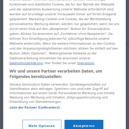
funktionale und statistische Cookies, die für den Betrieb der Webseite
und der statistischen Auswertung unserer Webseite erforderlich sind,
Übersicht aller Übersetzungen
werden auf Grundlage unserer Vorauswahl immer auf Ihrem Endgerät
(Für mehr Details die Übersetzung anklicken/antippen)
gespeichert. Marketing-Cookies und Cookies, die der Bereitstellung
personalisierter Werbung dienen, werden nur gespeichert, wenn Sie uns
durch einen Klick auf den „Akzeptieren“-Button Ihr Einverständnis
sich habilitieren
geben. Klicken Sie ansonsten auf „Fortfahren ohne Akzeptieren“. Sie
können Ihre Einwilligung jederzeit für zukünftige Besuche unserer
Webseite widerrufen. Wenn Sie weitere Informationen zu den Cookies
und den Anpassungsmöglichkeiten möchten, klicken Sie einfach auf den
Button „Mehr Optionen“. Weitergehende Hinweise zu der
Beispiele
Datenverarbeitung entnehmen Sie ansonsten unserer
Datenschutzerklärung
. Hier finden Sie unser
Impressum
.
habilitovat se
Wir und unsere Partner verarbeiten Daten, um
sich
habilitieren
Folgendes bereitzustellen:
Genaue Geolocation-Daten verwenden. Geräteeigenschaften zur
Identifikation aktiv abfragen. Speichern von und/oder Zugriff auf
Informationen auf einem Gerät. Personalisierte Werbung und Inhalte,
Messung von Werbung und Inhalten, Zielgruppenforschung und
Entwicklung von Dienstleistungen.
Liste der Partner (Lieferanten)
Mehr Optionen
Akzeptieren